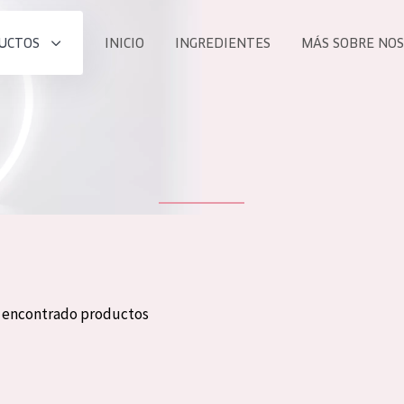
UCTOS
INICIO
INGREDIENTES
MÁS SOBRE NO
todos nues
UCTO
COLECCIÓN
Essentials
he
Lift+
Expert
n encontrado productos
TODO
EDAD
PROD
Todas las edades