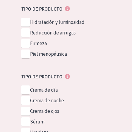
Piel normal y s
German
TIPO DE PRODUCTO
Piel mixata o g
Spanish
Hidratación y luminosidad
Piel madura
Greek
Reducción de arrugas
Piel expuesta a
Firmeza
Piel menopáus
Piel menopáusica
NUESTROS P
TIPO DE PRODUCTO
Crema de día
Crema de noche
Crema de ojos
Sérum