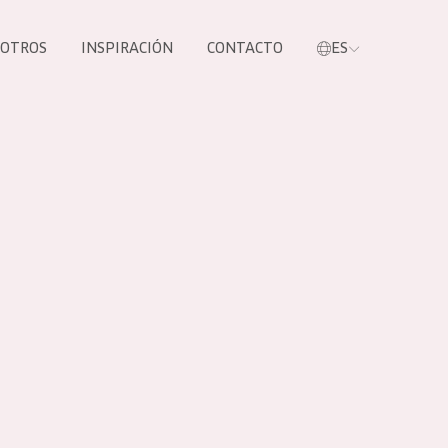
SOTROS
INSPIRACIÓN
CONTACTO
ES
tros productos
S NUESTROS
UCTOS