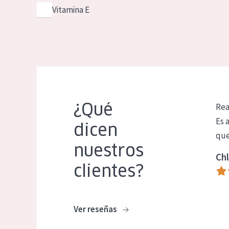
Vitamina E
¿Qué
Rea
Es 
dicen
que
nuestros
Chl
clientes?
Ver reseñas