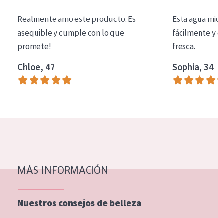
COLECCIÓN
Realmente amo este producto. Es
Esta agua mi
Essentials
asequible y cumple con lo que
fácilmente y 
promete!
fresca.
Lift+
Expert
Chloe, 47
Sophia, 34
TIPO DE PIEL
Piel sensible
Piel normal y seca
Piel mixata o grasa
Piel madura
MÁS INFORMACIÓN
Piel expuesta al sol
Piel menopáusica
Nuestros consejos de belleza