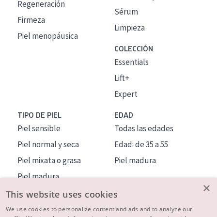
Regeneración
Sérum
Firmeza
Limpieza
Piel menopáusica
COLECCIÓN
Essentials
Lift+
Expert
TIPO DE PIEL
EDAD
Piel sensible
Todas las edades
Piel normal y seca
Edad: de 35 a 55
Piel mixata o grasa
Piel madura
Piel madura
×
Piel expuesta al sol
This website uses cookies
Piel menopáusica
We use cookies to personalize content and ads and to analyze our