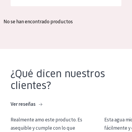
Hidratación y luminosidad
German
Reducción de arrugas
Spanish
No se han encontrado productos
Regeneración
Greek
Firmeza
Piel menopáusica
TIPO DE PRODUCTO
¿Qué dicen nuestros
Crema de día
clientes?
Crema de noche
Crema de ojos
Ver reseñas
Sérum
Realmente amo este producto. Es
Esta agua mi
Limpieza
asequible y cumple con lo que
fácilmente y 