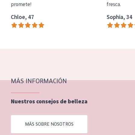
promete!
fresca.
COLECCIÓN
Chloe, 47
Sophia, 34
Essentials
Lift+
Expert
TIPO DE PIEL
Piel sensible
Piel normal y seca
MÁS INFORMACIÓN
Piel mixata o grasa
Nuestros consejos de belleza
Piel madura
Piel expuesta al sol
MÁS SOBRE NOSOTROS
Piel menopáusica