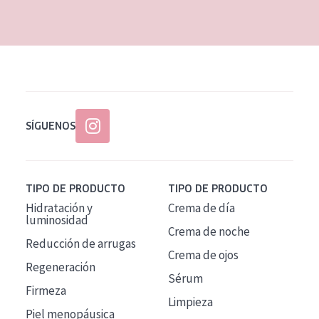
EDAD
Todas las edades
Edad: de 35 a 55
Piel madura
SÍGUENOS
TIPO DE PRODUCTO
TIPO DE PRODUCTO
Hidratación y
Crema de día
luminosidad
Crema de noche
Reducción de arrugas
Crema de ojos
Regeneración
Sérum
Firmeza
Limpieza
Piel menopáusica