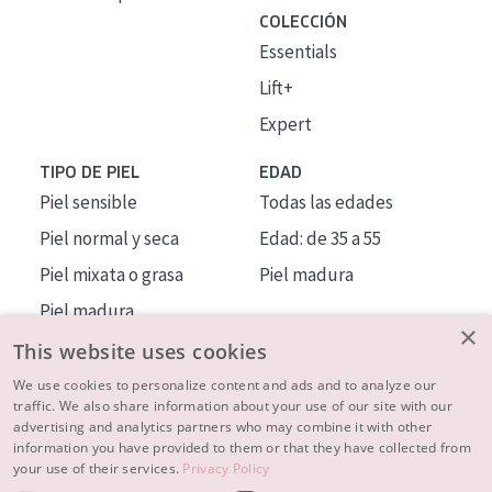
COLECCIÓN
Essentials
Lift+
Expert
TIPO DE PIEL
EDAD
Piel sensible
Todas las edades
Piel normal y seca
Edad: de 35 a 55
Piel mixata o grasa
Piel madura
Piel madura
×
Piel expuesta al sol
This website uses cookies
Piel menopáusica
We use cookies to personalize content and ads and to analyze our
traffic. We also share information about your use of our site with our
advertising and analytics partners who may combine it with other
MÁS SOBRE NOSOTROS
information you have provided to them or that they have collected from
your use of their services.
Privacy Policy
INSPIRACIÓN