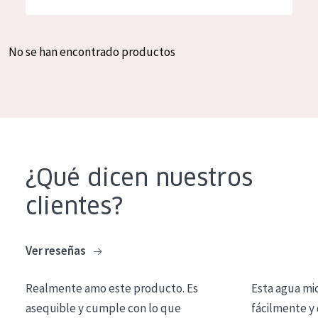
Hidratación y luminosidad
German
Reducción de arrugas
Spanish
No se han encontrado productos
Regeneración
Greek
Firmeza
Piel menopáusica
TIPO DE PRODUCTO
¿Qué dicen nuestros
Crema de día
clientes?
Crema de noche
Crema de ojos
Ver reseñas
Sérum
Realmente amo este producto. Es
Esta agua mi
Limpieza
asequible y cumple con lo que
fácilmente y 