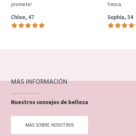
promete!
fresca.
COLECCIÓN
Chloe, 47
Sophia, 34
Essentials
Lift+
Expert
TIPO DE PIEL
Piel sensible
Piel normal y seca
MÁS INFORMACIÓN
Piel mixata o grasa
Nuestros consejos de belleza
Piel madura
Piel expuesta al sol
MÁS SOBRE NOSOTROS
Piel menopáusica