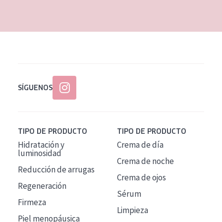
EDAD
Todas las edades
Edad: de 35 a 55
Piel madura
SÍGUENOS
TIPO DE PRODUCTO
TIPO DE PRODUCTO
Hidratación y
Crema de día
luminosidad
Crema de noche
Reducción de arrugas
Crema de ojos
Regeneración
Sérum
Firmeza
Limpieza
Piel menopáusica