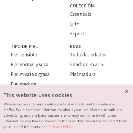
COLECCIÓN
Essentials
Lift+
Expert
TIPO DE PIEL
EDAD
Piel sensible
Todas las edades
Piel normal y seca
Edad: de 35 a 55
Piel mixata o grasa
Piel madura
Piel madura
×
Piel expuesta al sol
This website uses cookies
Piel menopáusica
We use cookies to personalize content and ads and to analyze our
traffic. We also share information about your use of our site with our
advertising and analytics partners who may combine it with other
MÁS SOBRE NOSOTROS
information you have provided to them or that they have collected from
your use of their services.
Privacy Policy
INSPIRACIÓN