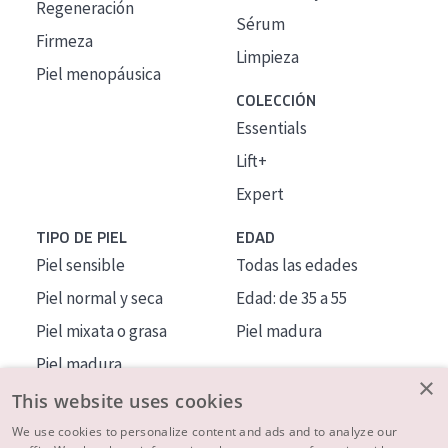
Regeneración
Sérum
Firmeza
Limpieza
Piel menopáusica
COLECCIÓN
Essentials
Lift+
Expert
TIPO DE PIEL
EDAD
Piel sensible
Todas las edades
Piel normal y seca
Edad: de 35 a 55
Piel mixata o grasa
Piel madura
Piel madura
×
Piel expuesta al sol
This website uses cookies
Piel menopáusica
We use cookies to personalize content and ads and to analyze our