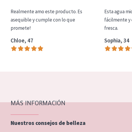
COLECCIÓN
Realmente amo este producto. Es
Esta agua mi
Essentials
asequible y cumple con lo que
fácilmente y 
promete!
fresca.
Lift+
Expert
Chloe, 47
Sophia, 34
TIPO DE PIEL
Piel sensible
Piel normal y seca
Piel mixata o grasa
Piel madura
MÁS INFORMACIÓN
Piel expuesta al sol
Piel menopáusica
Nuestros consejos de belleza