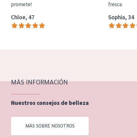
promete!
fresca.
COLECCIÓN
Chloe, 47
Sophia, 34
Essentials
Lift+
Expert
TIPO DE PIEL
Piel sensible
Piel normal y seca
MÁS INFORMACIÓN
Piel mixata o grasa
Nuestros consejos de belleza
Piel madura
Piel expuesta al sol
MÁS SOBRE NOSOTROS
Piel menopáusica