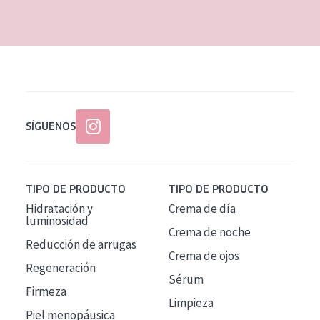
EDAD
Todas las edades
Edad: de 35 a 55
Piel madura
SÍGUENOS
TIPO DE PRODUCTO
TIPO DE PRODUCTO
Hidratación y
Crema de día
luminosidad
Crema de noche
Reducción de arrugas
Crema de ojos
Regeneración
Sérum
Firmeza
Limpieza
Piel menopáusica