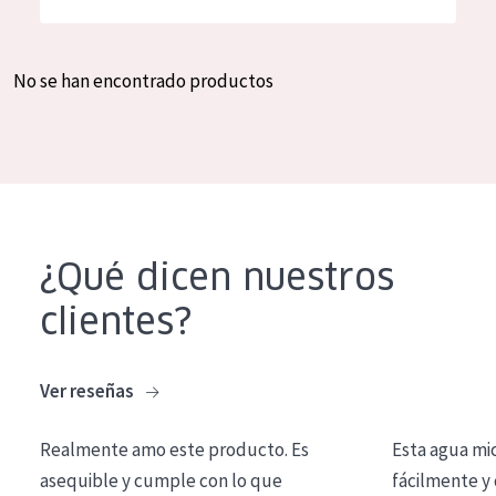
Hidratación y luminosidad
German
Reducción de arrugas
Spanish
No se han encontrado productos
Regeneración
Greek
Firmeza
Piel menopáusica
TIPO DE PRODUCTO
¿Qué dicen nuestros
Crema de día
clientes?
Crema de noche
Crema de ojos
Ver reseñas
Sérum
Realmente amo este producto. Es
Esta agua mi
Limpieza
asequible y cumple con lo que
fácilmente y 