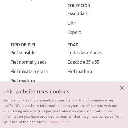
COLECCIÓN
Essentials
Lift+
Expert
TIPO DE PIEL
EDAD
Piel sensible
Todas las edades
Piel normal y seca
Edad: de 35 a 55
Piel mixata o grasa
Piel madura
Piel madura
×
Piel expuesta al sol
This website uses cookies
Piel menopáusica
We use cookies to personalize content and ads and to analyze our
traffic. We also share information about your use of our site with our
advertising and analytics partners who may combine it with other
MÁS SOBRE NOSOTROS
information you have provided to them or that they have collected from
your use of their services.
Privacy Policy
INSPIRACIÓN