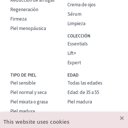
Reducción de arrugas
Crema de ojos
Regeneración
Sérum
Firmeza
Limpieza
Piel menopáusica
COLECCIÓN
Essentials
Lift+
Expert
TIPO DE PIEL
EDAD
Piel sensible
Todas las edades
Piel normal y seca
Edad: de 35 a 55
Piel mixata o grasa
Piel madura
Piel madura
×
Piel expuesta al sol
This website uses cookies