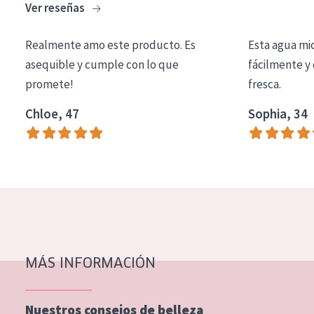
Ver reseñas
COLECCIÓN
Essentials
Realmente amo este producto. Es
Esta agua mi
asequible y cumple con lo que
fácilmente y 
Lift+
promete!
fresca.
Expert
Chloe, 47
Sophia, 34
TIPO DE PIEL
Piel sensible
Piel normal y seca
Piel mixata o grasa
Piel madura
MÁS INFORMACIÓN
Piel expuesta al sol
Piel menopáusica
Nuestros consejos de belleza