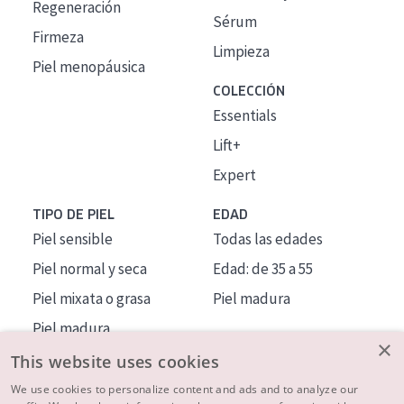
Regeneración
Sérum
Firmeza
Limpieza
Piel menopáusica
COLECCIÓN
Essentials
Lift+
Expert
TIPO DE PIEL
EDAD
Piel sensible
Todas las edades
Piel normal y seca
Edad: de 35 a 55
Piel mixata o grasa
Piel madura
Piel madura
×
Piel expuesta al sol
This website uses cookies
Piel menopáusica
We use cookies to personalize content and ads and to analyze our