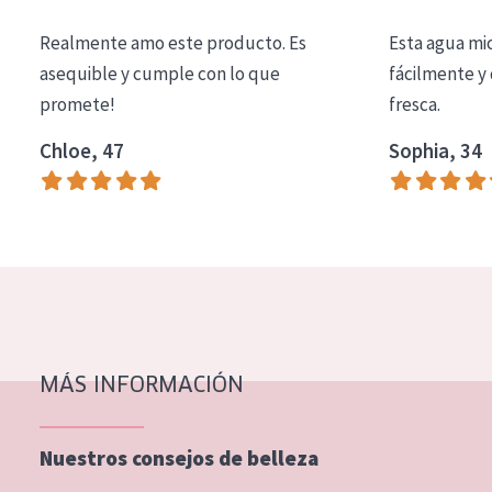
COLECCIÓN
Realmente amo este producto. Es
Esta agua mi
Essentials
asequible y cumple con lo que
fácilmente y 
promete!
fresca.
Lift+
Expert
Chloe, 47
Sophia, 34
TIPO DE PIEL
Piel sensible
Piel normal y seca
Piel mixata o grasa
Piel madura
MÁS INFORMACIÓN
Piel expuesta al sol
Piel menopáusica
Nuestros consejos de belleza