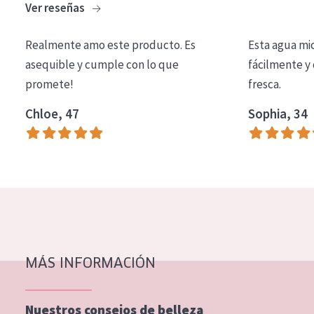
Ver reseñas
COLECCIÓN
Essentials
Realmente amo este producto. Es
Esta agua mi
asequible y cumple con lo que
fácilmente y 
Lift+
promete!
fresca.
Expert
Chloe, 47
Sophia, 34
TIPO DE PIEL
Piel sensible
Piel normal y seca
Piel mixata o grasa
Piel madura
MÁS INFORMACIÓN
Piel expuesta al sol
Piel menopáusica
Nuestros consejos de belleza