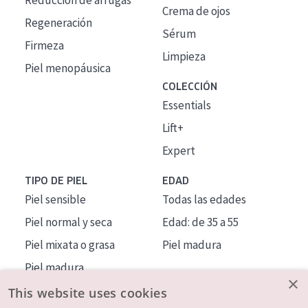
Reducción de arrugas
Crema de ojos
Regeneración
Sérum
Firmeza
Limpieza
Piel menopáusica
COLECCIÓN
Essentials
Lift+
Expert
TIPO DE PIEL
EDAD
Piel sensible
Todas las edades
Piel normal y seca
Edad: de 35 a 55
Piel mixata o grasa
Piel madura
Piel madura
×
Piel expuesta al sol
This website uses cookies