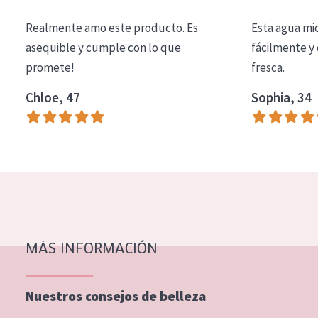
COLECCIÓN
Realmente amo este producto. Es
Esta agua mi
Essentials
asequible y cumple con lo que
fácilmente y 
promete!
fresca.
Lift+
Expert
Chloe, 47
Sophia, 34
TIPO DE PIEL
Piel sensible
Piel normal y seca
Piel mixata o grasa
Piel madura
MÁS INFORMACIÓN
Piel expuesta al sol
Piel menopáusica
Nuestros consejos de belleza