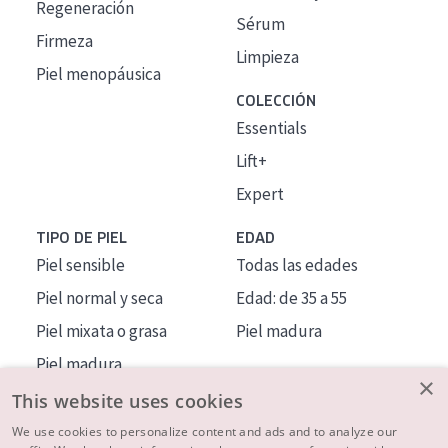
Regeneración
Sérum
Firmeza
Limpieza
Piel menopáusica
COLECCIÓN
Essentials
Lift+
Expert
TIPO DE PIEL
EDAD
Piel sensible
Todas las edades
Piel normal y seca
Edad: de 35 a 55
Piel mixata o grasa
Piel madura
Piel madura
×
Piel expuesta al sol
This website uses cookies
Piel menopáusica
We use cookies to personalize content and ads and to analyze our