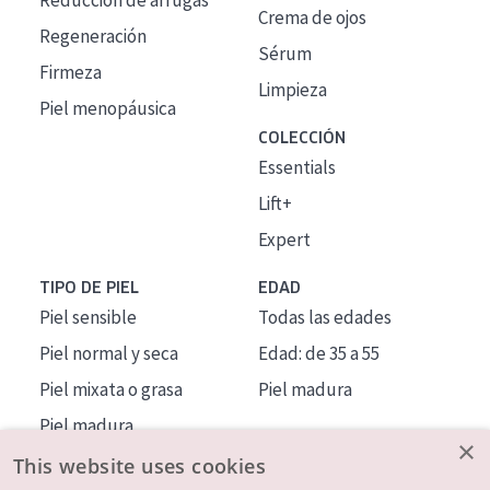
Reducción de arrugas
Crema de ojos
Regeneración
Sérum
Firmeza
Limpieza
Piel menopáusica
COLECCIÓN
Essentials
Lift+
Expert
TIPO DE PIEL
EDAD
Piel sensible
Todas las edades
Piel normal y seca
Edad: de 35 a 55
Piel mixata o grasa
Piel madura
Piel madura
×
Piel expuesta al sol
This website uses cookies