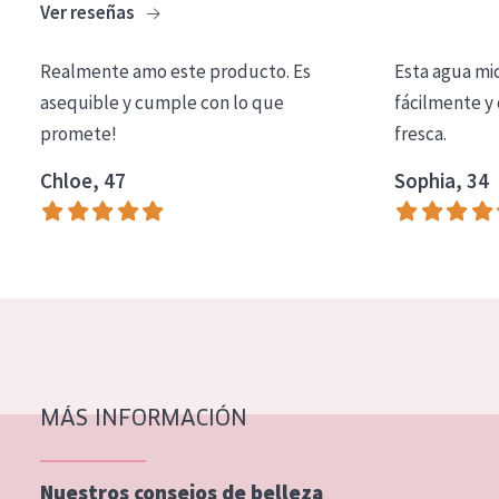
Ver reseñas
COLECCIÓN
Essentials
Realmente amo este producto. Es
Esta agua mi
asequible y cumple con lo que
fácilmente y 
Lift+
promete!
fresca.
Expert
Chloe, 47
Sophia, 34
TIPO DE PIEL
Piel sensible
Piel normal y seca
Piel mixata o grasa
Piel madura
MÁS INFORMACIÓN
Piel expuesta al sol
Piel menopáusica
Nuestros consejos de belleza