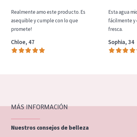
COLECCIÓN
Realmente amo este producto. Es
Esta agua mi
Essentials
asequible y cumple con lo que
fácilmente y 
promete!
fresca.
Lift+
Expert
Chloe, 47
Sophia, 34
TIPO DE PIEL
Piel sensible
Piel normal y seca
Piel mixata o grasa
Piel madura
MÁS INFORMACIÓN
Piel expuesta al sol
Piel menopáusica
Nuestros consejos de belleza