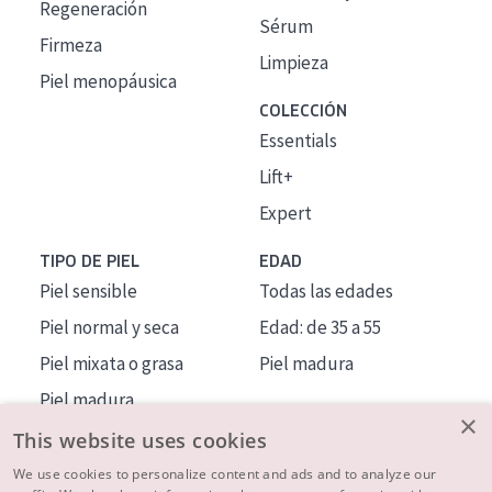
Regeneración
Sérum
Firmeza
Limpieza
Piel menopáusica
COLECCIÓN
Essentials
Lift+
Expert
TIPO DE PIEL
EDAD
Piel sensible
Todas las edades
Piel normal y seca
Edad: de 35 a 55
Piel mixata o grasa
Piel madura
Piel madura
×
Piel expuesta al sol
This website uses cookies
Piel menopáusica
We use cookies to personalize content and ads and to analyze our