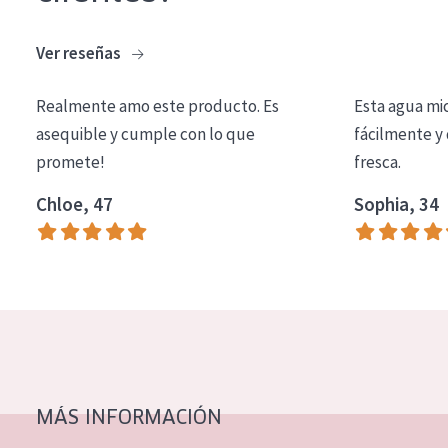
COLECCIÓN
Ver reseñas
Essentials
Lift+
Realmente amo este producto. Es
Esta agua mi
asequible y cumple con lo que
fácilmente y 
Expert
promete!
fresca.
TIPO DE PIEL
Chloe, 47
Sophia, 34
Piel sensible
Piel normal y seca
Piel mixata o grasa
Piel madura
Piel expuesta al sol
Piel menopáusica
MÁS INFORMACIÓN