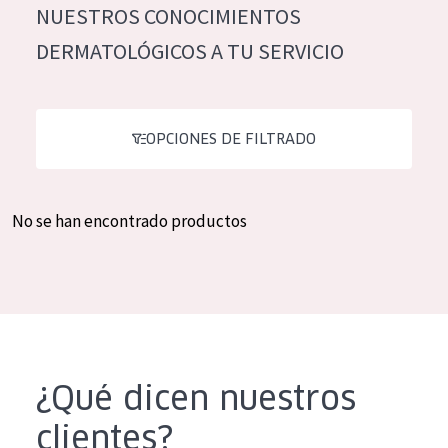
NUESTROS CONOCIMIENTOS
Hidratación y luminosidad
German
DERMATOLÓGICOS A TU SERVICIO
Reducción de arrugas
Spanish
Regeneración
Greek
Firmeza
OPCIONES DE FILTRADO
Piel menopáusica
No se han encontrado productos
TIPO DE PRODUCTO
Crema de día
Crema de noche
Crema de ojos
Sérum
¿Qué dicen nuestros
Limpieza
clientes?