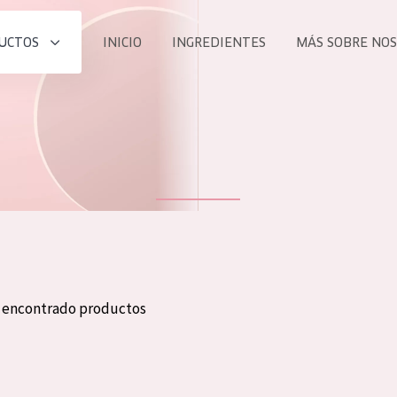
UCTOS
INICIO
INGREDIENTES
MÁS SOBRE NO
todos nues
UCTO
COLECCIÓN
Essentials
he
Lift+
Expert
n encontrado productos
TODO
EDAD
PROD
Todas las edades