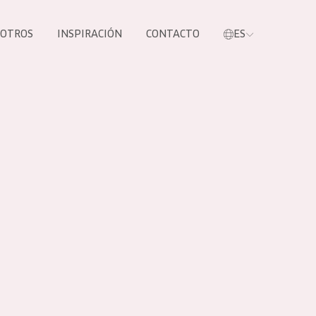
SOTROS
INSPIRACIÓN
CONTACTO
ES
tros productos
S NUESTROS
UCTOS