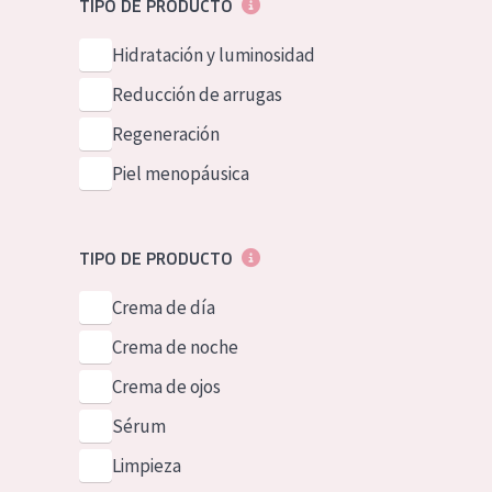
TIPO DE PRODUCTO
Piel normal y s
German
Hidratación y luminosidad
Piel mixata o g
Spanish
Reducción de arrugas
Piel madura
Greek
Regeneración
Piel expuesta a
Piel menopáusica
Piel menopáus
NUESTROS P
TIPO DE PRODUCTO
Crema de día
Crema de noche
Crema de ojos
Sérum
Limpieza