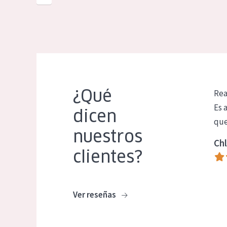
¿Qué
Rea
Es 
dicen
que
nuestros
Chl
clientes?
Ver reseñas