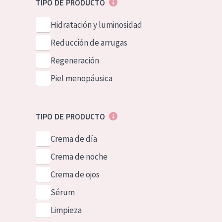
TIPO DE PRODUCTO
Piel normal y s
German
Hidratación y luminosidad
Piel mixata o g
Spanish
Reducción de arrugas
Piel madura
Greek
Regeneración
Piel expuesta a
Piel menopáusica
Piel menopáus
NUESTROS P
TIPO DE PRODUCTO
Crema de día
Crema de noche
Crema de ojos
Sérum
Limpieza