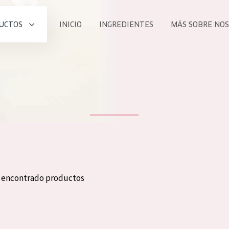
UCTOS
INICIO
INGREDIENTES
MÁS SOBRE NO
todos nues
UCTO
COLECCIÓN
Essentials
he
Lift+
Expert
n encontrado productos
TODO
EDAD
PROD
Todas las edades