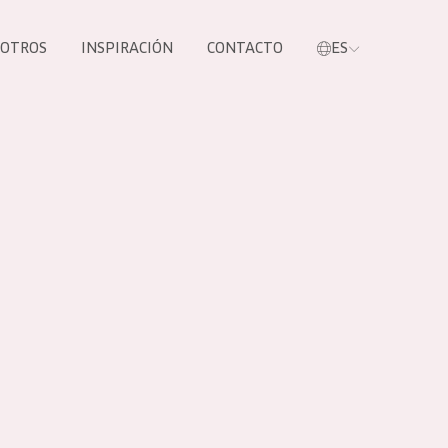
SOTROS
INSPIRACIÓN
CONTACTO
ES
tros productos
S NUESTROS
UCTOS