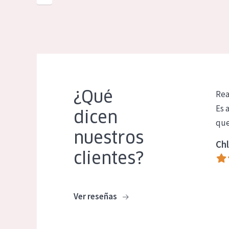
¿Qué
Rea
Es 
dicen
que
nuestros
Chl
clientes?
Ver reseñas