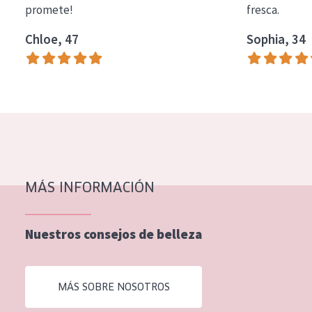
promete!
fresca.
COLECCIÓN
Chloe, 47
Sophia, 34
Essentials
Lift+
Expert
TIPO DE PIEL
Piel sensible
Piel normal y seca
MÁS INFORMACIÓN
Piel mixata o grasa
Nuestros consejos de belleza
Piel madura
Piel expuesta al sol
MÁS SOBRE NOSOTROS
Piel menopáusica