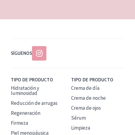
EDAD
Todas las edades
Edad: de 35 a 55
Piel madura
SÍGUENOS
TIPO DE PRODUCTO
TIPO DE PRODUCTO
Hidratación y
Crema de día
luminosidad
Crema de noche
Reducción de arrugas
Crema de ojos
Regeneración
Sérum
Firmeza
Limpieza
Piel menopáusica