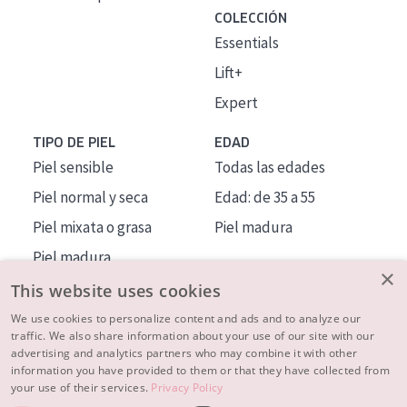
COLECCIÓN
Essentials
Lift+
Expert
TIPO DE PIEL
EDAD
Piel sensible
Todas las edades
Piel normal y seca
Edad: de 35 a 55
Piel mixata o grasa
Piel madura
Piel madura
×
Piel expuesta al sol
This website uses cookies
Piel menopáusica
We use cookies to personalize content and ads and to analyze our
traffic. We also share information about your use of our site with our
advertising and analytics partners who may combine it with other
MÁS SOBRE NOSOTROS
information you have provided to them or that they have collected from
your use of their services.
Privacy Policy
INSPIRACIÓN