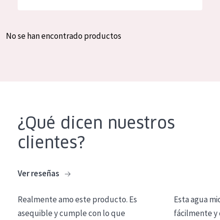
Hidratación y luminosidad
German
Reducción de arrugas
Spanish
No se han encontrado productos
Regeneración
Greek
Firmeza
Piel menopáusica
TIPO DE PRODUCTO
¿Qué dicen nuestros
Crema de día
clientes?
Crema de noche
Crema de ojos
Ver reseñas
Sérum
Realmente amo este producto. Es
Esta agua mi
Limpieza
asequible y cumple con lo que
fácilmente y 