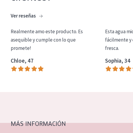
COLECCIÓN
Ver reseñas
Essentials
Lift+
Realmente amo este producto. Es
Esta agua mi
asequible y cumple con lo que
fácilmente y 
Expert
promete!
fresca.
TIPO DE PIEL
Chloe, 47
Sophia, 34
Piel sensible
Piel normal y seca
Piel mixata o grasa
Piel madura
Piel expuesta al sol
Piel menopáusica
MÁS INFORMACIÓN