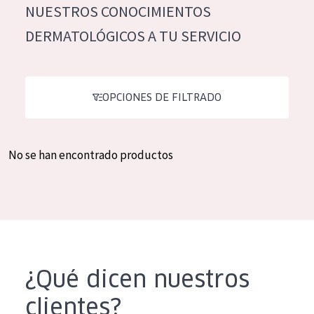
NUESTROS CONOCIMIENTOS
Hidratación y luminosidad
German
DERMATOLÓGICOS A TU SERVICIO
Reducción de arrugas
Spanish
Regeneración
Greek
Firmeza
OPCIONES DE FILTRADO
Piel menopáusica
No se han encontrado productos
TIPO DE PRODUCTO
Crema de día
Crema de noche
Crema de ojos
Sérum
¿Qué dicen nuestros
Limpieza
clientes?