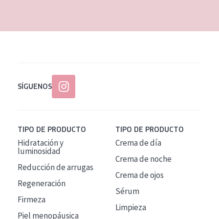
EDAD
Todas las edades
Edad: de 35 a 55
Piel madura
SÍGUENOS
TIPO DE PRODUCTO
TIPO DE PRODUCTO
Hidratación y
Crema de día
luminosidad
Crema de noche
Reducción de arrugas
Crema de ojos
Regeneración
Sérum
Firmeza
Limpieza
Piel menopáusica