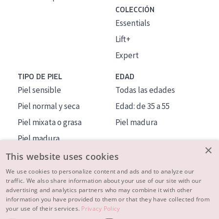
COLECCIÓN
Essentials
Lift+
Expert
TIPO DE PIEL
EDAD
Piel sensible
Todas las edades
Piel normal y seca
Edad: de 35 a 55
Piel mixata o grasa
Piel madura
Piel madura
×
Piel expuesta al sol
This website uses cookies
Piel menopáusica
We use cookies to personalize content and ads and to analyze our
traffic. We also share information about your use of our site with our
advertising and analytics partners who may combine it with other
MÁS SOBRE NOSOTROS
information you have provided to them or that they have collected from
your use of their services.
Privacy Policy
INSPIRACIÓN