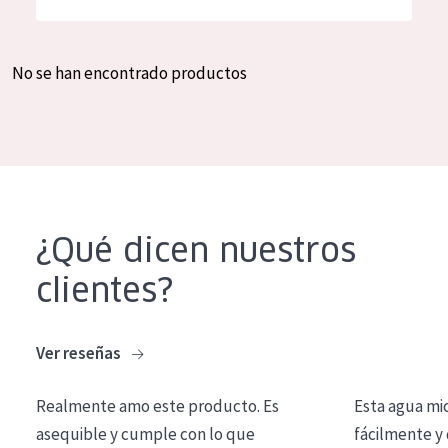
Hidratación y luminosidad
German
Reducción de arrugas
Spanish
No se han encontrado productos
Regeneración
Greek
Firmeza
Piel menopáusica
TIPO DE PRODUCTO
¿Qué dicen nuestros
Crema de día
clientes?
Crema de noche
Crema de ojos
Ver reseñas
Sérum
Realmente amo este producto. Es
Esta agua mi
Limpieza
asequible y cumple con lo que
fácilmente y 