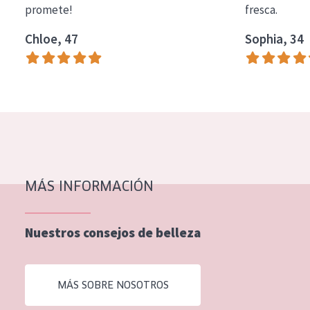
promete!
fresca.
COLECCIÓN
Chloe, 47
Sophia, 34
Essentials
Lift+
Expert
TIPO DE PIEL
Piel sensible
Piel normal y seca
MÁS INFORMACIÓN
Piel mixata o grasa
Nuestros consejos de belleza
Piel madura
Piel expuesta al sol
MÁS SOBRE NOSOTROS
Piel menopáusica