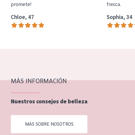
promete!
fresca.
COLECCIÓN
Chloe, 47
Sophia, 34
Essentials
Lift+
Expert
TIPO DE PIEL
Piel sensible
Piel normal y seca
MÁS INFORMACIÓN
Piel mixata o grasa
Nuestros consejos de belleza
Piel madura
Piel expuesta al sol
MÁS SOBRE NOSOTROS
Piel menopáusica