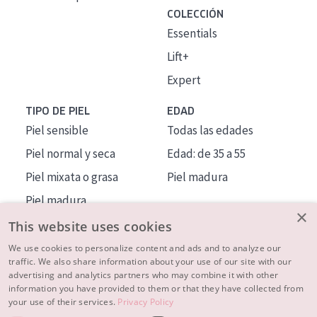
COLECCIÓN
Essentials
Lift+
Expert
TIPO DE PIEL
EDAD
Piel sensible
Todas las edades
Piel normal y seca
Edad: de 35 a 55
Piel mixata o grasa
Piel madura
Piel madura
×
Piel expuesta al sol
This website uses cookies
Piel menopáusica
We use cookies to personalize content and ads and to analyze our
traffic. We also share information about your use of our site with our
advertising and analytics partners who may combine it with other
MÁS SOBRE NOSOTROS
information you have provided to them or that they have collected from
your use of their services.
Privacy Policy
INSPIRACIÓN