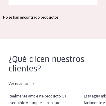
Hidratación y luminosidad
German
Reducción de arrugas
Spanish
No se han encontrado productos
Regeneración
Greek
Firmeza
Piel menopáusica
TIPO DE PRODUCTO
¿Qué dicen nuestros
Crema de día
clientes?
Crema de noche
Crema de ojos
Ver reseñas
Sérum
Realmente amo este producto. Es
Esta agua mi
Limpieza
asequible y cumple con lo que
fácilmente y 