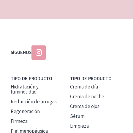
EDAD
Todas las edades
Edad: de 35 a 55
Piel madura
SÍGUENOS
TIPO DE PRODUCTO
TIPO DE PRODUCTO
Hidratación y
Crema de día
luminosidad
Crema de noche
Reducción de arrugas
Crema de ojos
Regeneración
Sérum
Firmeza
Limpieza
Piel menopáusica