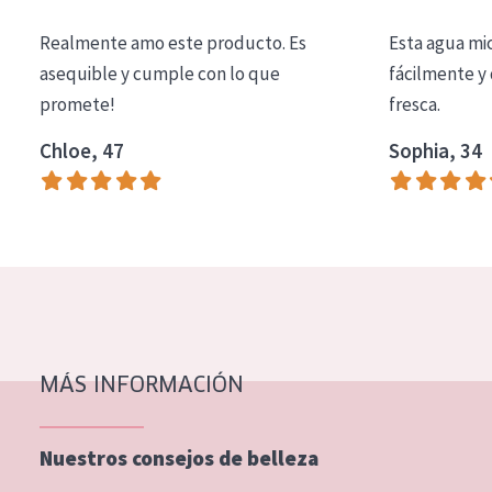
COLECCIÓN
Realmente amo este producto. Es
Esta agua mi
Essentials
asequible y cumple con lo que
fácilmente y 
promete!
fresca.
Lift+
Expert
Chloe, 47
Sophia, 34
TIPO DE PIEL
Piel sensible
Piel normal y seca
Piel mixata o grasa
Piel madura
MÁS INFORMACIÓN
Piel expuesta al sol
Piel menopáusica
Nuestros consejos de belleza