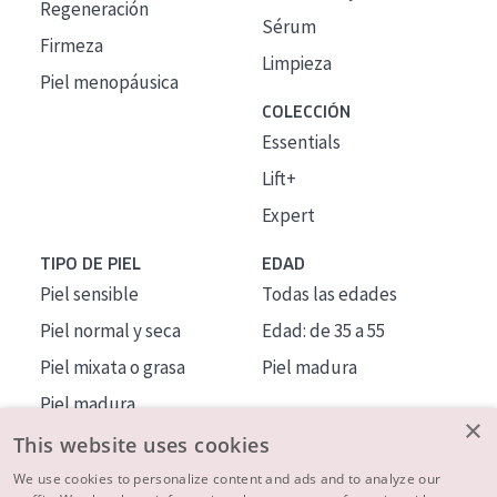
Regeneración
Sérum
Firmeza
Limpieza
Piel menopáusica
COLECCIÓN
Essentials
Lift+
Expert
TIPO DE PIEL
EDAD
Piel sensible
Todas las edades
Piel normal y seca
Edad: de 35 a 55
Piel mixata o grasa
Piel madura
Piel madura
×
Piel expuesta al sol
This website uses cookies
Piel menopáusica
We use cookies to personalize content and ads and to analyze our