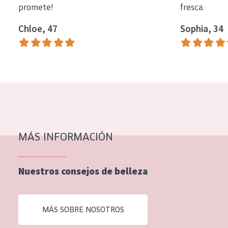
promete!
fresca.
COLECCIÓN
Chloe, 47
Sophia, 34
Essentials
Lift+
Expert
TIPO DE PIEL
Piel sensible
Piel normal y seca
MÁS INFORMACIÓN
Piel mixata o grasa
Nuestros consejos de belleza
Piel madura
Piel expuesta al sol
MÁS SOBRE NOSOTROS
Piel menopáusica