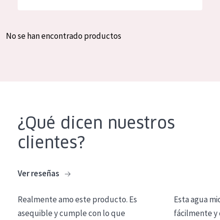
Hidratación y luminosidad
German
Reducción de arrugas
Spanish
No se han encontrado productos
Regeneración
Greek
Firmeza
Piel menopáusica
TIPO DE PRODUCTO
¿Qué dicen nuestros
Crema de día
clientes?
Crema de noche
Crema de ojos
Ver reseñas
Sérum
Realmente amo este producto. Es
Esta agua mi
Limpieza
asequible y cumple con lo que
fácilmente y 