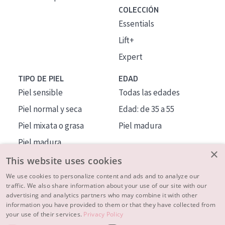
COLECCIÓN
Essentials
Lift+
Expert
TIPO DE PIEL
EDAD
Piel sensible
Todas las edades
Piel normal y seca
Edad: de 35 a 55
Piel mixata o grasa
Piel madura
Piel madura
×
Piel expuesta al sol
This website uses cookies
Piel menopáusica
We use cookies to personalize content and ads and to analyze our
traffic. We also share information about your use of our site with our
advertising and analytics partners who may combine it with other
MÁS SOBRE NOSOTROS
information you have provided to them or that they have collected from
your use of their services.
Privacy Policy
INSPIRACIÓN