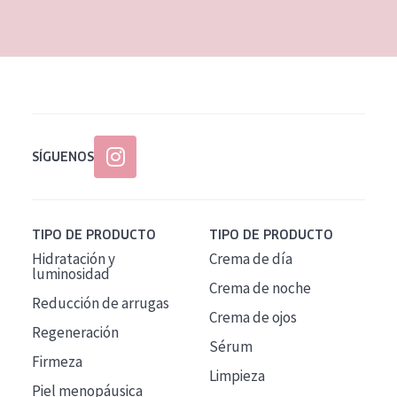
EDAD
Todas las edades
Edad: de 35 a 55
Piel madura
SÍGUENOS
TIPO DE PRODUCTO
TIPO DE PRODUCTO
Hidratación y
Crema de día
luminosidad
Crema de noche
Reducción de arrugas
Crema de ojos
Regeneración
Sérum
Firmeza
Limpieza
Piel menopáusica