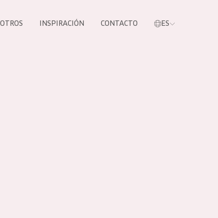
SOTROS
INSPIRACIÓN
CONTACTO
ES
tros productos
S NUESTROS
UCTOS