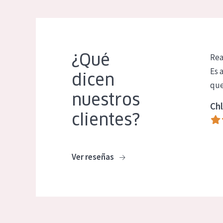
¿Qué
Rea
Es 
dicen
que
nuestros
Chl
clientes?
Ver reseñas