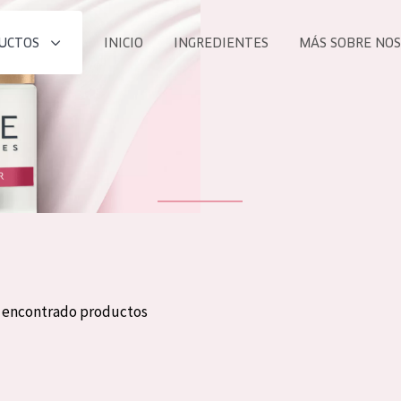
UCTOS
INICIO
INGREDIENTES
MÁS SOBRE NO
todos nues
UCTO
COLECCIÓN
Essentials
he
Lift+
Expert
n encontrado productos
TODO
EDAD
PROD
Todas las edades