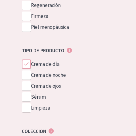
Piel normal y s
Regeneración
German
Piel mixata o g
Firmeza
Spanish
Piel madura
Piel menopáusica
Greek
Piel expuesta a
Piel menopáus
TIPO DE PRODUCTO
Crema de día
NUESTROS P
Crema de noche
Crema de ojos
Sérum
Limpieza
COLECCIÓN