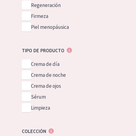
Piel normal y s
Regeneración
German
Piel mixata o g
Firmeza
Spanish
Piel madura
Piel menopáusica
Greek
Piel expuesta a
Piel menopáus
TIPO DE PRODUCTO
Crema de día
NUESTROS P
Crema de noche
Crema de ojos
Sérum
Limpieza
COLECCIÓN