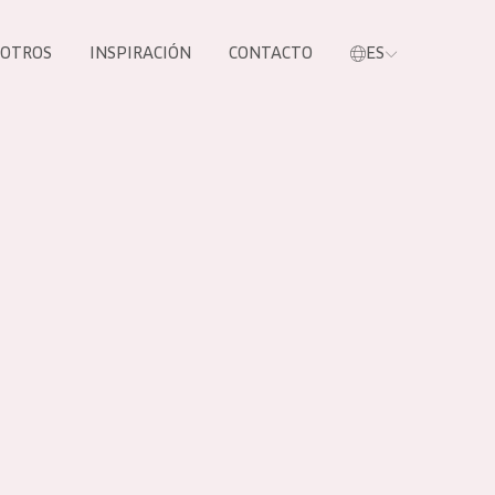
SOTROS
INSPIRACIÓN
CONTACTO
ES
tros productos
S NUESTROS
UCTOS