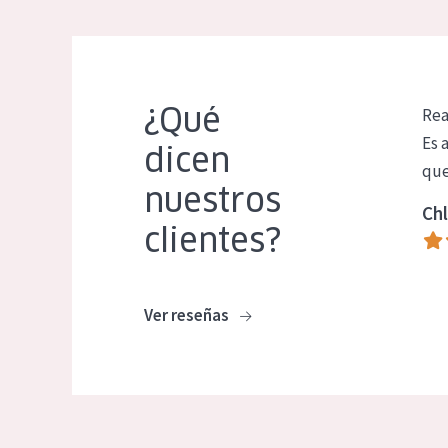
¿Qué
Rea
Es 
dicen
que
nuestros
Chl
clientes?
Ver reseñas