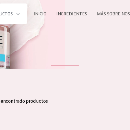
UCTOS
INICIO
INGREDIENTES
MÁS SOBRE NO
todos nues
UCTO
COLECCIÓN
Essentials
he
Lift+
Expert
n encontrado productos
TODO
EDAD
PROD
Todas las edades