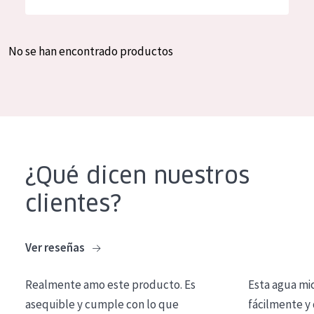
Hidratación y luminosidad
German
Reducción de arrugas
Spanish
No se han encontrado productos
Regeneración
Greek
Firmeza
Piel menopáusica
TIPO DE PRODUCTO
¿Qué dicen nuestros
Crema de día
clientes?
Crema de noche
Crema de ojos
Ver reseñas
Sérum
Realmente amo este producto. Es
Esta agua mi
Limpieza
asequible y cumple con lo que
fácilmente y 