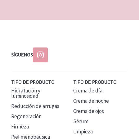
EDAD
Todas las edades
Edad: de 35 a 55
Piel madura
SÍGUENOS
TIPO DE PRODUCTO
TIPO DE PRODUCTO
Hidratación y
Crema de día
luminosidad
Crema de noche
Reducción de arrugas
Crema de ojos
Regeneración
Sérum
Firmeza
Limpieza
Piel menopáusica