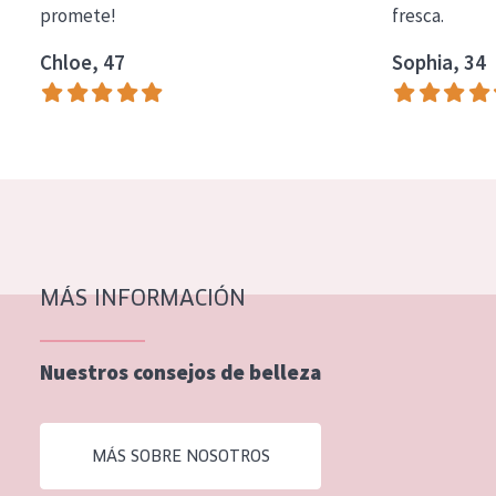
promete!
fresca.
COLECCIÓN
Chloe, 47
Sophia, 34
Essentials
Lift+
Expert
TIPO DE PIEL
Piel sensible
Piel normal y seca
MÁS INFORMACIÓN
Piel mixata o grasa
Nuestros consejos de belleza
Piel madura
Piel expuesta al sol
MÁS SOBRE NOSOTROS
Piel menopáusica