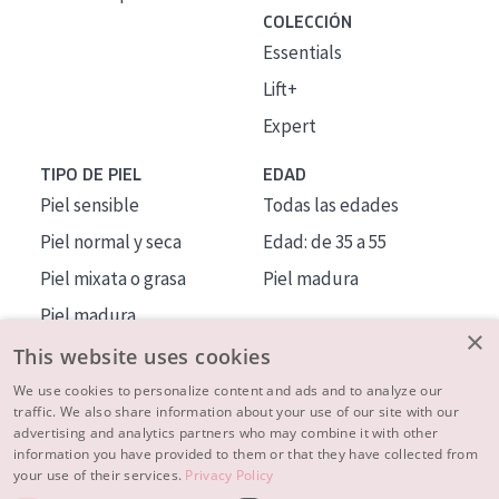
COLECCIÓN
Essentials
Lift+
Expert
TIPO DE PIEL
EDAD
Piel sensible
Todas las edades
Piel normal y seca
Edad: de 35 a 55
Piel mixata o grasa
Piel madura
Piel madura
×
Piel expuesta al sol
This website uses cookies
Piel menopáusica
We use cookies to personalize content and ads and to analyze our
traffic. We also share information about your use of our site with our
advertising and analytics partners who may combine it with other
MÁS SOBRE NOSOTROS
information you have provided to them or that they have collected from
your use of their services.
Privacy Policy
INSPIRACIÓN