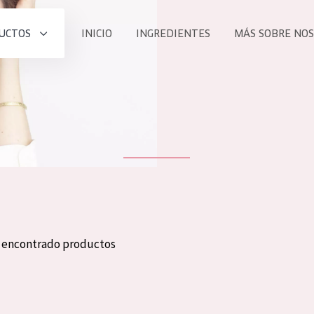
UCTOS
INICIO
INGREDIENTES
MÁS SOBRE NO
todos nues
UCTO
COLECCIÓN
Essentials
he
Lift+
Expert
n encontrado productos
TODO
EDAD
PROD
Todas las edades