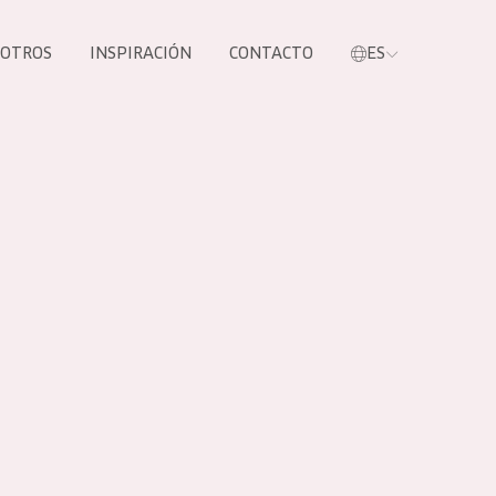
SOTROS
INSPIRACIÓN
CONTACTO
ES
tros productos
S NUESTROS
UCTOS