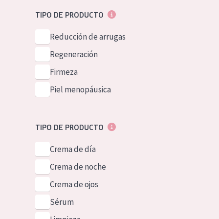
Piel normal y s
German
TIPO DE PRODUCTO
Piel mixata o g
Spanish
Reducción de arrugas
Piel madura
Greek
Regeneración
Piel expuesta a
Firmeza
Piel menopáus
Piel menopáusica
NUESTROS P
TIPO DE PRODUCTO
Crema de día
Crema de noche
Crema de ojos
Sérum