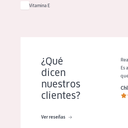
Vitamina E
¿Qué
Rea
Es 
dicen
que
nuestros
Chl
clientes?
Ver reseñas