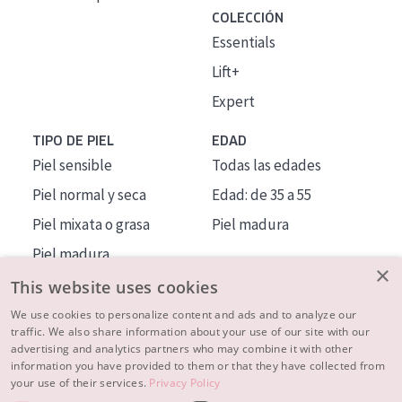
COLECCIÓN
Essentials
Lift+
Expert
TIPO DE PIEL
EDAD
Piel sensible
Todas las edades
Piel normal y seca
Edad: de 35 a 55
Piel mixata o grasa
Piel madura
Piel madura
×
Piel expuesta al sol
This website uses cookies
Piel menopáusica
We use cookies to personalize content and ads and to analyze our
traffic. We also share information about your use of our site with our
advertising and analytics partners who may combine it with other
MÁS SOBRE NOSOTROS
information you have provided to them or that they have collected from
your use of their services.
Privacy Policy
INSPIRACIÓN