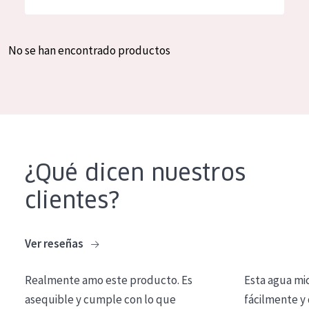
Hidratación y luminosidad
German
Reducción de arrugas
Spanish
No se han encontrado productos
Regeneración
Greek
Firmeza
Piel menopáusica
TIPO DE PRODUCTO
¿Qué dicen nuestros
Crema de día
clientes?
Crema de noche
Crema de ojos
Ver reseñas
Sérum
Realmente amo este producto. Es
Esta agua mi
Limpieza
asequible y cumple con lo que
fácilmente y 