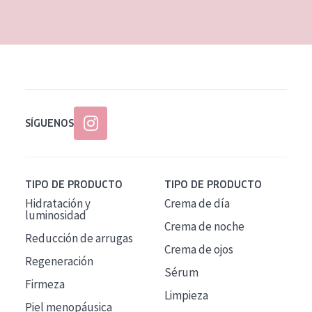
EDAD
Todas las edades
Edad: de 35 a 55
Piel madura
SÍGUENOS
TIPO DE PRODUCTO
TIPO DE PRODUCTO
Hidratación y
Crema de día
luminosidad
Crema de noche
Reducción de arrugas
Crema de ojos
Regeneración
Sérum
Firmeza
Limpieza
Piel menopáusica