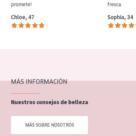
promete!
fresca.
COLECCIÓN
Chloe, 47
Sophia, 34
Essentials
Lift+
Expert
TIPO DE PIEL
Piel sensible
Piel normal y seca
MÁS INFORMACIÓN
Piel mixata o grasa
Nuestros consejos de belleza
Piel madura
Piel expuesta al sol
MÁS SOBRE NOSOTROS
Piel menopáusica