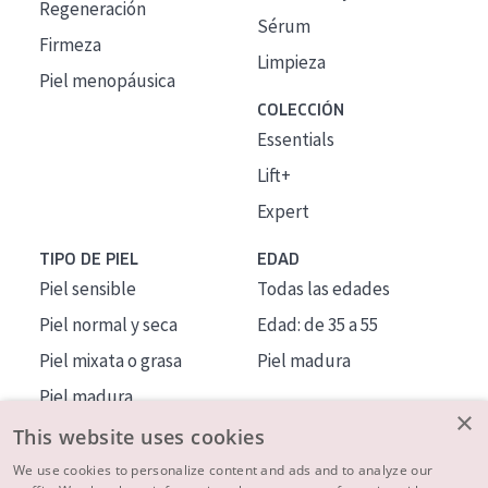
Regeneración
Sérum
Firmeza
Limpieza
Piel menopáusica
COLECCIÓN
Essentials
Lift+
Expert
TIPO DE PIEL
EDAD
Piel sensible
Todas las edades
Piel normal y seca
Edad: de 35 a 55
Piel mixata o grasa
Piel madura
Piel madura
×
Piel expuesta al sol
This website uses cookies
Piel menopáusica
We use cookies to personalize content and ads and to analyze our