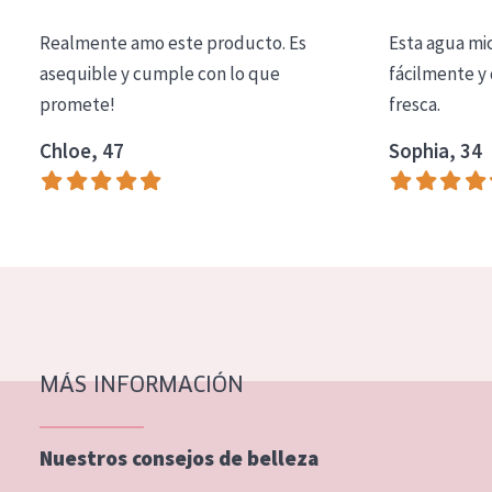
COLECCIÓN
Realmente amo este producto. Es
Esta agua mi
Essentials
asequible y cumple con lo que
fácilmente y 
promete!
fresca.
Lift+
Expert
Chloe, 47
Sophia, 34
TIPO DE PIEL
Piel sensible
Piel normal y seca
Piel mixata o grasa
Piel madura
MÁS INFORMACIÓN
Piel expuesta al sol
Piel menopáusica
Nuestros consejos de belleza