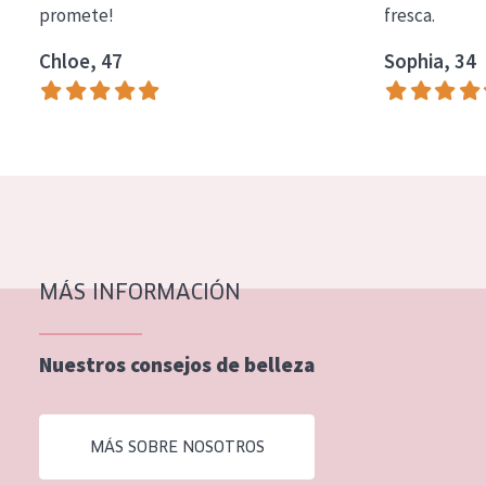
promete!
fresca.
COLECCIÓN
Chloe, 47
Sophia, 34
Essentials
Lift+
Expert
TIPO DE PIEL
Piel sensible
Piel normal y seca
MÁS INFORMACIÓN
Piel mixata o grasa
Nuestros consejos de belleza
Piel madura
Piel expuesta al sol
MÁS SOBRE NOSOTROS
Piel menopáusica