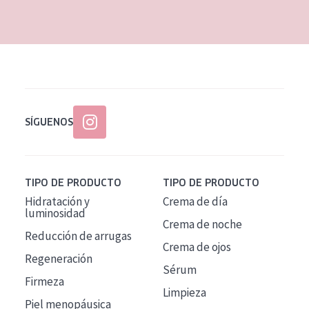
EDAD
Todas las edades
Edad: de 35 a 55
Piel madura
SÍGUENOS
TIPO DE PRODUCTO
TIPO DE PRODUCTO
Hidratación y
Crema de día
luminosidad
Crema de noche
Reducción de arrugas
Crema de ojos
Regeneración
Sérum
Firmeza
Limpieza
Piel menopáusica