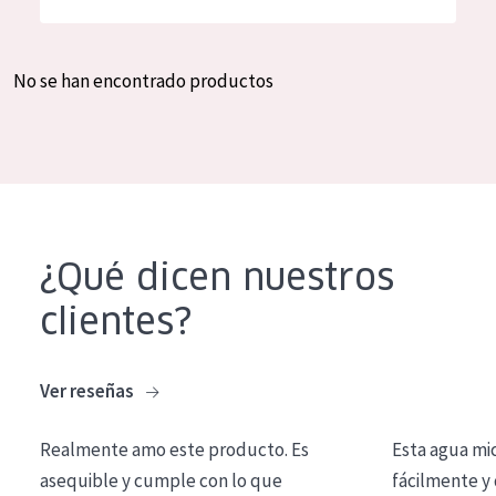
Hidratación y luminosidad
German
Reducción de arrugas
Spanish
No se han encontrado productos
Regeneración
Greek
Firmeza
Piel menopáusica
TIPO DE PRODUCTO
¿Qué dicen nuestros
Crema de día
clientes?
Crema de noche
Crema de ojos
Ver reseñas
Sérum
Realmente amo este producto. Es
Esta agua mi
Limpieza
asequible y cumple con lo que
fácilmente y 