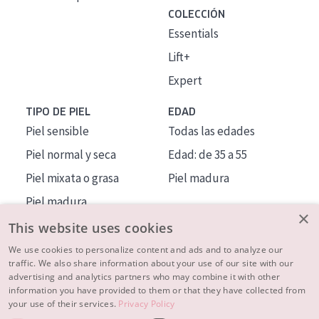
COLECCIÓN
Essentials
Lift+
Expert
TIPO DE PIEL
EDAD
Piel sensible
Todas las edades
Piel normal y seca
Edad: de 35 a 55
Piel mixata o grasa
Piel madura
Piel madura
×
Piel expuesta al sol
This website uses cookies
Piel menopáusica
We use cookies to personalize content and ads and to analyze our
traffic. We also share information about your use of our site with our
advertising and analytics partners who may combine it with other
MÁS SOBRE NOSOTROS
information you have provided to them or that they have collected from
your use of their services.
Privacy Policy
INSPIRACIÓN