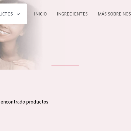
UCTOS
INICIO
INGREDIENTES
MÁS SOBRE NO
todos nues
UCTO
COLECCIÓN
Essentials
he
Lift+
Expert
n encontrado productos
TODO
EDAD
PROD
Todas las edades