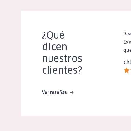
¿Qué
Rea
Es 
dicen
que
nuestros
Chl
clientes?
Ver reseñas