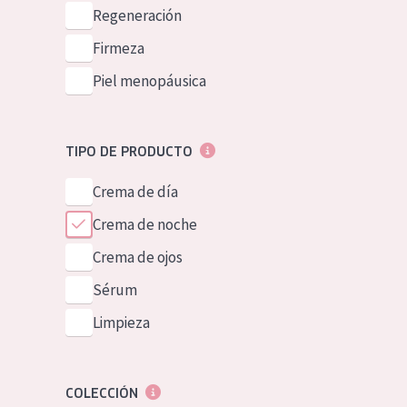
Piel normal y s
Regeneración
German
Piel mixata o g
Firmeza
Spanish
Piel madura
Piel menopáusica
Greek
Piel expuesta a
Piel menopáus
TIPO DE PRODUCTO
Crema de día
NUESTROS P
Crema de noche
Crema de ojos
Sérum
Limpieza
COLECCIÓN