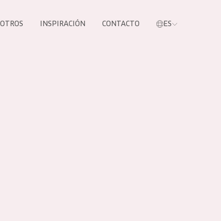
SOTROS
INSPIRACIÓN
CONTACTO
ES
tros productos
S NUESTROS
UCTOS