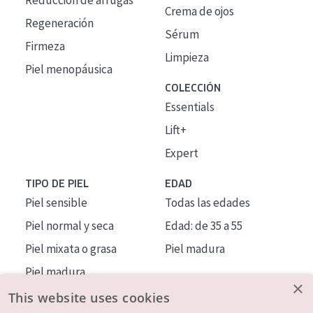
Reducción de arrugas
Crema de ojos
Regeneración
Sérum
Firmeza
Limpieza
Piel menopáusica
COLECCIÓN
Essentials
Lift+
Expert
TIPO DE PIEL
EDAD
Piel sensible
Todas las edades
Piel normal y seca
Edad: de 35 a 55
Piel mixata o grasa
Piel madura
Piel madura
×
Piel expuesta al sol
This website uses cookies