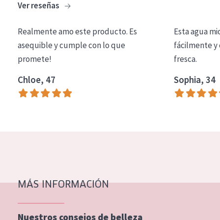
Ver reseñas
COLECCIÓN
Essentials
Realmente amo este producto. Es
Esta agua mi
asequible y cumple con lo que
fácilmente y 
Lift+
promete!
fresca.
Expert
Chloe, 47
Sophia, 34
TIPO DE PIEL
Piel sensible
Piel normal y seca
Piel mixata o grasa
Piel madura
MÁS INFORMACIÓN
Piel expuesta al sol
Piel menopáusica
Nuestros consejos de belleza