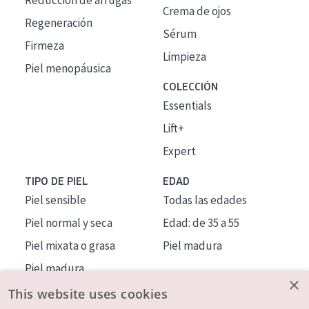
Reducción de arrugas
Crema de ojos
Regeneración
Sérum
Firmeza
Limpieza
Piel menopáusica
COLECCIÓN
Essentials
Lift+
Expert
TIPO DE PIEL
EDAD
Piel sensible
Todas las edades
Piel normal y seca
Edad: de 35 a 55
Piel mixata o grasa
Piel madura
Piel madura
×
Piel expuesta al sol
This website uses cookies