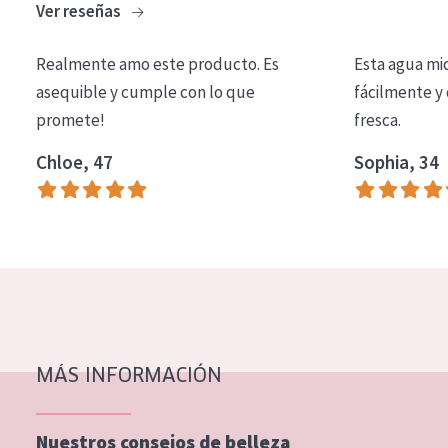
Ver reseñas
COLECCIÓN
Essentials
Realmente amo este producto. Es
Esta agua mi
asequible y cumple con lo que
fácilmente y 
Lift+
promete!
fresca.
Expert
Chloe, 47
Sophia, 34
TIPO DE PIEL
Piel sensible
Piel normal y seca
Piel mixata o grasa
Piel madura
MÁS INFORMACIÓN
Piel expuesta al sol
Piel menopáusica
Nuestros consejos de belleza