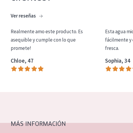
COLECCIÓN
Ver reseñas
Essentials
Lift+
Realmente amo este producto. Es
Esta agua mi
asequible y cumple con lo que
fácilmente y 
Expert
promete!
fresca.
TIPO DE PIEL
Chloe, 47
Sophia, 34
Piel sensible
Piel normal y seca
Piel mixata o grasa
Piel madura
Piel expuesta al sol
Piel menopáusica
MÁS INFORMACIÓN