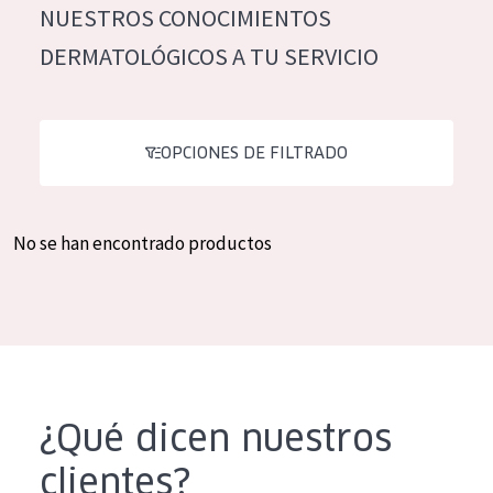
NUESTROS CONOCIMIENTOS
Hidratación y luminosidad
German
DERMATOLÓGICOS A TU SERVICIO
Reducción de arrugas
Spanish
Regeneración
Greek
Firmeza
OPCIONES DE FILTRADO
Piel menopáusica
No se han encontrado productos
TIPO DE PRODUCTO
Crema de día
Crema de noche
Crema de ojos
Sérum
¿Qué dicen nuestros
Limpieza
clientes?