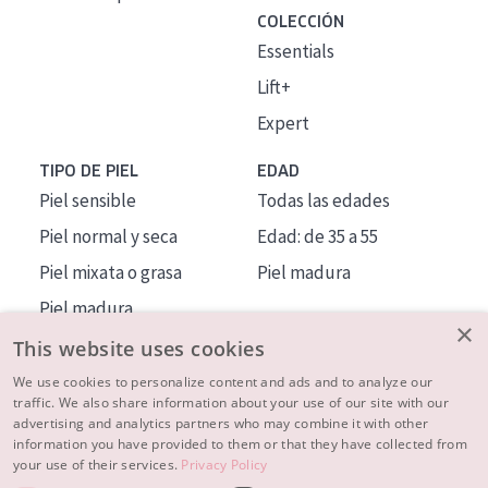
COLECCIÓN
Essentials
Lift+
Expert
TIPO DE PIEL
EDAD
Piel sensible
Todas las edades
Piel normal y seca
Edad: de 35 a 55
Piel mixata o grasa
Piel madura
Piel madura
×
Piel expuesta al sol
This website uses cookies
Piel menopáusica
We use cookies to personalize content and ads and to analyze our
traffic. We also share information about your use of our site with our
advertising and analytics partners who may combine it with other
MÁS SOBRE NOSOTROS
information you have provided to them or that they have collected from
your use of their services.
Privacy Policy
INSPIRACIÓN