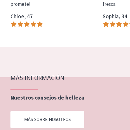
promete!
fresca.
COLECCIÓN
Chloe, 47
Sophia, 34
Essentials
Lift+
Expert
TIPO DE PIEL
Piel sensible
Piel normal y seca
MÁS INFORMACIÓN
Piel mixata o grasa
Nuestros consejos de belleza
Piel madura
Piel expuesta al sol
MÁS SOBRE NOSOTROS
Piel menopáusica