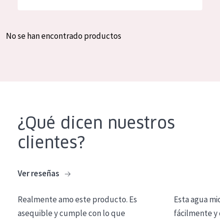
Hidratación y luminosidad
German
Reducción de arrugas
Spanish
No se han encontrado productos
Regeneración
Greek
Firmeza
Piel menopáusica
TIPO DE PRODUCTO
¿Qué dicen nuestros
Crema de día
clientes?
Crema de noche
Crema de ojos
Ver reseñas
Sérum
Realmente amo este producto. Es
Esta agua mi
Limpieza
asequible y cumple con lo que
fácilmente y 