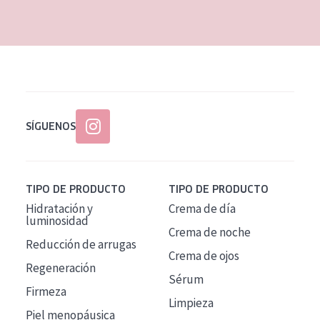
EDAD
Todas las edades
Edad: de 35 a 55
Piel madura
SÍGUENOS
TIPO DE PRODUCTO
TIPO DE PRODUCTO
Hidratación y
Crema de día
luminosidad
Crema de noche
Reducción de arrugas
Crema de ojos
Regeneración
Sérum
Firmeza
Limpieza
Piel menopáusica