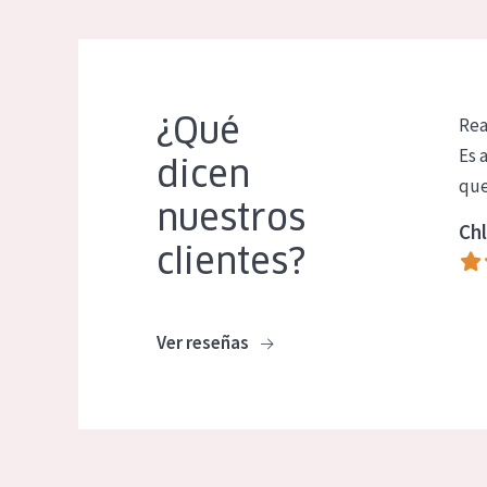
¿Qué
Rea
Es 
dicen
que
nuestros
Chl
clientes?
Ver reseñas