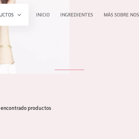
UCTOS
INICIO
INGREDIENTES
MÁS SOBRE NO
todos nues
UCTO
COLECCIÓN
Essentials
he
Lift+
Expert
n encontrado productos
TODO
EDAD
PROD
Todas las edades