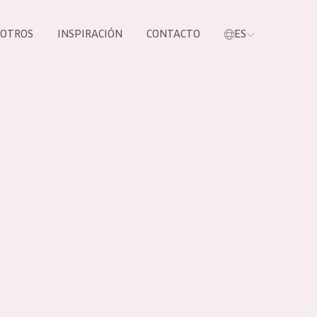
SOTROS
INSPIRACIÓN
CONTACTO
ES
tros productos
S NUESTROS
UCTOS