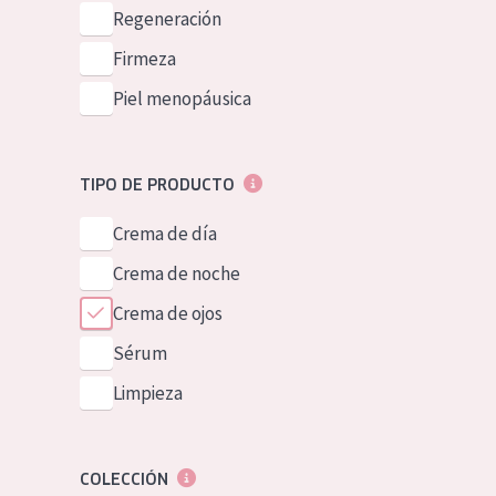
Piel normal y s
Regeneración
German
Piel mixata o g
Firmeza
Spanish
Piel madura
Piel menopáusica
Greek
Piel expuesta a
Piel menopáus
TIPO DE PRODUCTO
Crema de día
NUESTROS P
Crema de noche
Crema de ojos
Sérum
Limpieza
COLECCIÓN