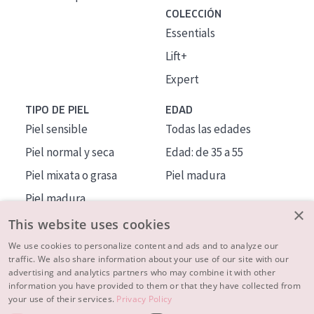
COLECCIÓN
Essentials
Lift+
Expert
TIPO DE PIEL
EDAD
Piel sensible
Todas las edades
Piel normal y seca
Edad: de 35 a 55
Piel mixata o grasa
Piel madura
Piel madura
×
Piel expuesta al sol
This website uses cookies
Piel menopáusica
We use cookies to personalize content and ads and to analyze our
traffic. We also share information about your use of our site with our
advertising and analytics partners who may combine it with other
MÁS SOBRE NOSOTROS
information you have provided to them or that they have collected from
your use of their services.
Privacy Policy
INSPIRACIÓN