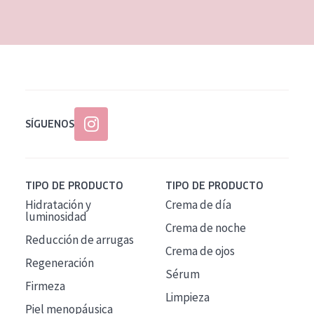
EDAD
Todas las edades
Edad: de 35 a 55
Piel madura
SÍGUENOS
TIPO DE PRODUCTO
TIPO DE PRODUCTO
Hidratación y
Crema de día
luminosidad
Crema de noche
Reducción de arrugas
Crema de ojos
Regeneración
Sérum
Firmeza
Limpieza
Piel menopáusica