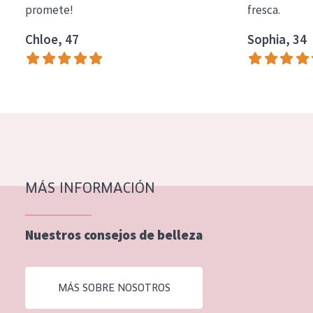
promete!
fresca.
COLECCIÓN
Chloe, 47
Sophia, 34
Essentials
Lift+
Expert
TIPO DE PIEL
Piel sensible
Piel normal y seca
MÁS INFORMACIÓN
Piel mixata o grasa
Nuestros consejos de belleza
Piel madura
Piel expuesta al sol
MÁS SOBRE NOSOTROS
Piel menopáusica