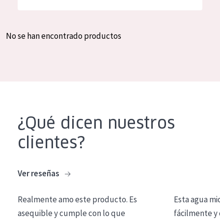
Hidratación y luminosidad
German
Reducción de arrugas
Spanish
No se han encontrado productos
Regeneración
Greek
Firmeza
Piel menopáusica
TIPO DE PRODUCTO
¿Qué dicen nuestros
Crema de día
clientes?
Crema de noche
Crema de ojos
Ver reseñas
Sérum
Realmente amo este producto. Es
Esta agua mi
Limpieza
asequible y cumple con lo que
fácilmente y 