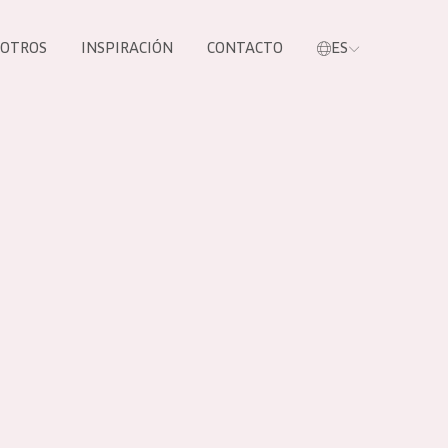
SOTROS
INSPIRACIÓN
CONTACTO
ES
tros productos
S NUESTROS
UCTOS