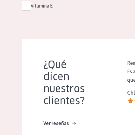
Vitamina E
¿Qué
Rea
Es 
dicen
que
nuestros
Chl
clientes?
Ver reseñas