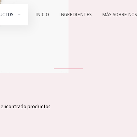
UCTOS
INICIO
INGREDIENTES
MÁS SOBRE NO
todos nues
UCTO
COLECCIÓN
Essentials
he
Lift+
Expert
n encontrado productos
TODO
EDAD
PROD
Todas las edades