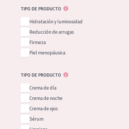
Piel normal y s
German
TIPO DE PRODUCTO
Piel mixata o g
Spanish
Hidratación y luminosidad
Piel madura
Greek
Reducción de arrugas
Piel expuesta a
Firmeza
Piel menopáus
Piel menopáusica
NUESTROS P
TIPO DE PRODUCTO
Crema de día
Crema de noche
Crema de ojos
Sérum