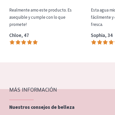
COLECCIÓN
Realmente amo este producto. Es
Esta agua mi
Essentials
asequible y cumple con lo que
fácilmente y 
promete!
fresca.
Lift+
Expert
Chloe, 47
Sophia, 34
TIPO DE PIEL
Piel sensible
Piel normal y seca
Piel mixata o grasa
Piel madura
MÁS INFORMACIÓN
Piel expuesta al sol
Piel menopáusica
Nuestros consejos de belleza