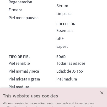
Regeneración
Sérum
Firmeza
Limpieza
Piel menopáusica
COLECCIÓN
Essentials
Lift+
Expert
TIPO DE PIEL
EDAD
Piel sensible
Todas las edades
Piel normal y seca
Edad: de 35 a 55
Piel mixata o grasa
Piel madura
Piel madura
×
Piel expuesta al sol
This website uses cookies
Piel menopáusica
We use cookies to personalize content and ads and to analyze our