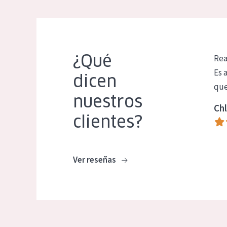
¿Qué
Rea
Es 
dicen
que
nuestros
Chl
clientes?
Ver reseñas