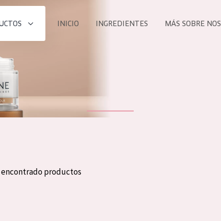
UCTOS
INICIO
INGREDIENTES
MÁS SOBRE NO
todos nues
UCTO
COLECCIÓN
Essentials
he
Lift+
Expert
n encontrado productos
TODO
EDAD
PROD
Todas las edades