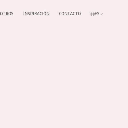
SOTROS
INSPIRACIÓN
CONTACTO
ES
tros productos
S NUESTROS
UCTOS