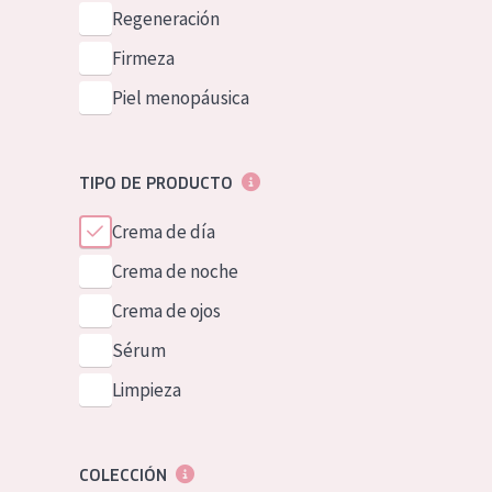
Piel normal y s
Regeneración
German
Piel mixata o g
Firmeza
Spanish
Piel madura
Piel menopáusica
Greek
Piel expuesta a
Piel menopáus
TIPO DE PRODUCTO
Crema de día
NUESTROS P
Crema de noche
Crema de ojos
Sérum
Limpieza
COLECCIÓN