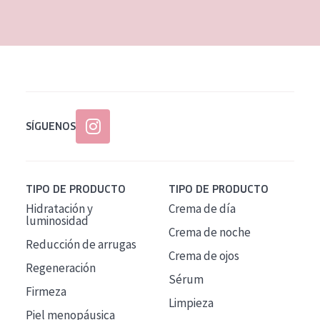
EDAD
Todas las edades
Edad: de 35 a 55
Piel madura
SÍGUENOS
TIPO DE PRODUCTO
TIPO DE PRODUCTO
Hidratación y
Crema de día
luminosidad
Crema de noche
Reducción de arrugas
Crema de ojos
Regeneración
Sérum
Firmeza
Limpieza
Piel menopáusica