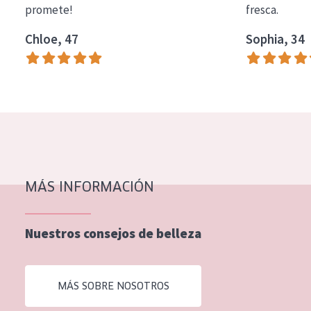
promete!
fresca.
COLECCIÓN
Chloe, 47
Sophia, 34
Essentials
Lift+
Expert
TIPO DE PIEL
Piel sensible
Piel normal y seca
MÁS INFORMACIÓN
Piel mixata o grasa
Nuestros consejos de belleza
Piel madura
Piel expuesta al sol
MÁS SOBRE NOSOTROS
Piel menopáusica