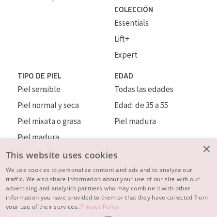
COLECCIÓN
Essentials
Lift+
Expert
TIPO DE PIEL
EDAD
Piel sensible
Todas las edades
Piel normal y seca
Edad: de 35 a 55
Piel mixata o grasa
Piel madura
Piel madura
×
Piel expuesta al sol
This website uses cookies
Piel menopáusica
We use cookies to personalize content and ads and to analyze our
traffic. We also share information about your use of our site with our
advertising and analytics partners who may combine it with other
MÁS SOBRE NOSOTROS
information you have provided to them or that they have collected from
your use of their services.
Privacy Policy
INSPIRACIÓN