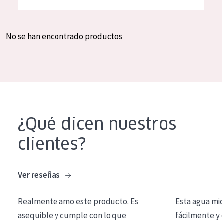
Hidratación y luminosidad
German
Reducción de arrugas
Spanish
No se han encontrado productos
Regeneración
Greek
Firmeza
Piel menopáusica
TIPO DE PRODUCTO
¿Qué dicen nuestros
Crema de día
clientes?
Crema de noche
Crema de ojos
Ver reseñas
Sérum
Realmente amo este producto. Es
Esta agua mi
Limpieza
asequible y cumple con lo que
fácilmente y 