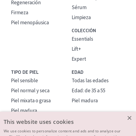
Regeneración
Sérum
Firmeza
Limpieza
Piel menopáusica
COLECCIÓN
Essentials
Lift+
Expert
TIPO DE PIEL
EDAD
Piel sensible
Todas las edades
Piel normal y seca
Edad: de 35 a 55
Piel mixata o grasa
Piel madura
Piel madura
×
Piel expuesta al sol
This website uses cookies
Piel menopáusica
We use cookies to personalize content and ads and to analyze our