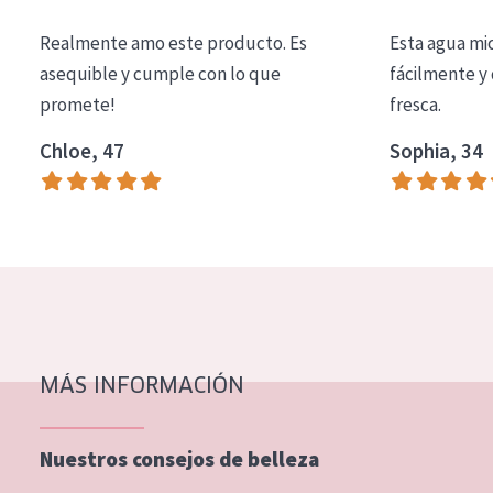
COLECCIÓN
Realmente amo este producto. Es
Esta agua mi
Essentials
asequible y cumple con lo que
fácilmente y 
promete!
fresca.
Lift+
Expert
Chloe, 47
Sophia, 34
TIPO DE PIEL
Piel sensible
Piel normal y seca
Piel mixata o grasa
Piel madura
MÁS INFORMACIÓN
Piel expuesta al sol
Piel menopáusica
Nuestros consejos de belleza