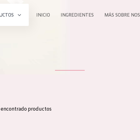
UCTOS
INICIO
INGREDIENTES
MÁS SOBRE NO
todos nues
UCTO
COLECCIÓN
Essentials
he
Lift+
Expert
n encontrado productos
TODO
EDAD
PROD
Todas las edades