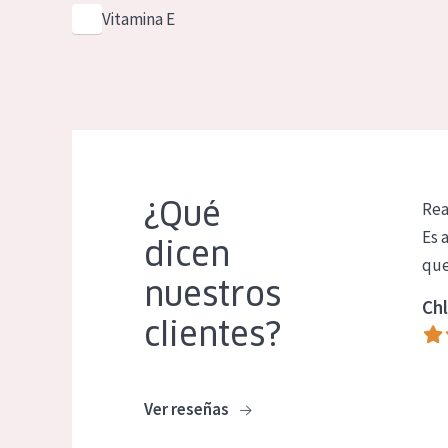
Vitamina E
¿Qué
Rea
Es 
dicen
que
nuestros
Chl
clientes?
Ver reseñas