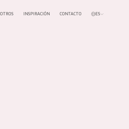
SOTROS
INSPIRACIÓN
CONTACTO
ES
tros productos
S NUESTROS
UCTOS