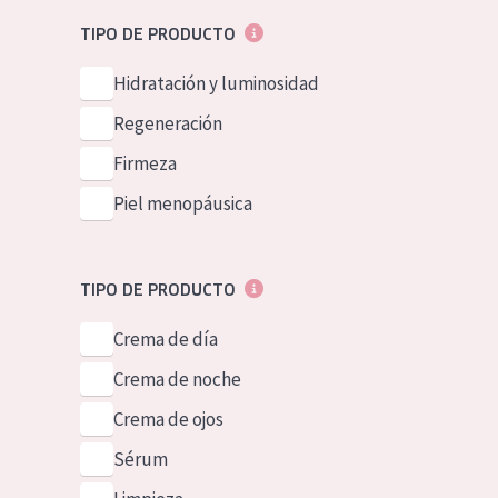
Piel normal y s
German
TIPO DE PRODUCTO
Piel mixata o g
Spanish
Hidratación y luminosidad
Piel madura
Greek
Regeneración
Piel expuesta a
Firmeza
Piel menopáus
Piel menopáusica
NUESTROS P
TIPO DE PRODUCTO
Crema de día
Crema de noche
Crema de ojos
Sérum