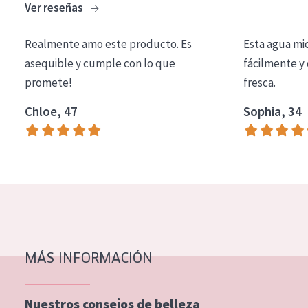
Ver reseñas
COLECCIÓN
Essentials
Realmente amo este producto. Es
Esta agua mi
asequible y cumple con lo que
fácilmente y 
Lift+
promete!
fresca.
Expert
Chloe, 47
Sophia, 34
TIPO DE PIEL
Piel sensible
Piel normal y seca
Piel mixata o grasa
Piel madura
MÁS INFORMACIÓN
Piel expuesta al sol
Piel menopáusica
Nuestros consejos de belleza