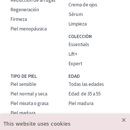
Reducción de arrugas
Crema de ojos
Regeneración
Sérum
Firmeza
Limpieza
Piel menopáusica
COLECCIÓN
Essentials
Lift+
Expert
TIPO DE PIEL
EDAD
Piel sensible
Todas las edades
Piel normal y seca
Edad: de 35 a 55
Piel mixata o grasa
Piel madura
Piel madura
×
Piel expuesta al sol
This website uses cookies