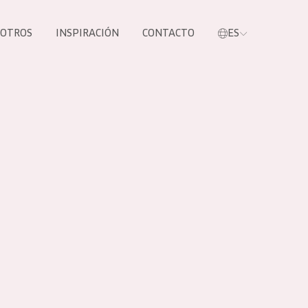
SOTROS
INSPIRACIÓN
CONTACTO
ES
tros productos
S NUESTROS
UCTOS