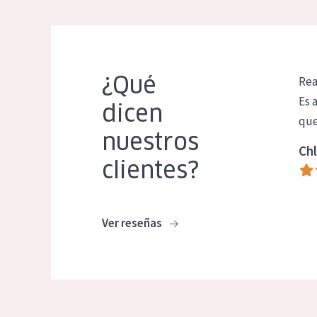
¿Qué
Rea
Es 
dicen
que
nuestros
Chl
clientes?
Ver reseñas