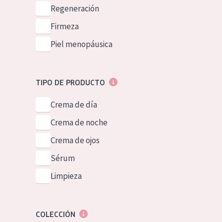
Piel normal y s
Regeneración
German
Piel mixata o g
Firmeza
Spanish
Piel madura
Piel menopáusica
Greek
Piel expuesta a
Piel menopáus
TIPO DE PRODUCTO
Crema de día
NUESTROS P
Crema de noche
Crema de ojos
Sérum
Limpieza
COLECCIÓN