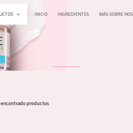
UCTOS
INICIO
INGREDIENTES
MÁS SOBRE NO
todos nues
UCTO
COLECCIÓN
Essentials
he
Lift+
Expert
n encontrado productos
TODO
EDAD
PROD
Todas las edades