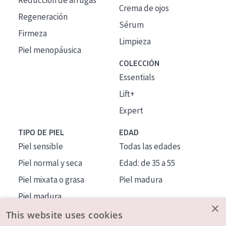
Reducción de arrugas
Crema de ojos
Regeneración
Sérum
Firmeza
Limpieza
Piel menopáusica
COLECCIÓN
Essentials
Lift+
Expert
TIPO DE PIEL
EDAD
Piel sensible
Todas las edades
Piel normal y seca
Edad: de 35 a 55
Piel mixata o grasa
Piel madura
Piel madura
×
Piel expuesta al sol
This website uses cookies