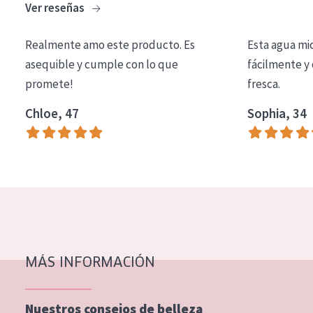
Ver reseñas
COLECCIÓN
Essentials
Realmente amo este producto. Es
Esta agua mi
asequible y cumple con lo que
fácilmente y 
Lift+
promete!
fresca.
Expert
Chloe, 47
Sophia, 34
TIPO DE PIEL
Piel sensible
Piel normal y seca
Piel mixata o grasa
Piel madura
MÁS INFORMACIÓN
Piel expuesta al sol
Piel menopáusica
Nuestros consejos de belleza