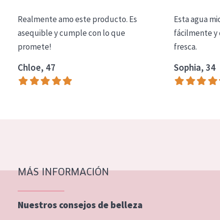
COLECCIÓN
Realmente amo este producto. Es
Esta agua mi
Essentials
asequible y cumple con lo que
fácilmente y 
promete!
fresca.
Lift+
Expert
Chloe, 47
Sophia, 34
TIPO DE PIEL
Piel sensible
Piel normal y seca
Piel mixata o grasa
Piel madura
MÁS INFORMACIÓN
Piel expuesta al sol
Piel menopáusica
Nuestros consejos de belleza