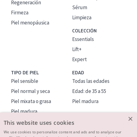
Regeneración
Sérum
Firmeza
Limpieza
Piel menopáusica
COLECCIÓN
Essentials
Lift+
Expert
TIPO DE PIEL
EDAD
Piel sensible
Todas las edades
Piel normal y seca
Edad: de 35 a 55
Piel mixata o grasa
Piel madura
Piel madura
×
Piel expuesta al sol
This website uses cookies
Piel menopáusica
We use cookies to personalize content and ads and to analyze our