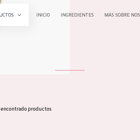
UCTOS
INICIO
INGREDIENTES
MÁS SOBRE NO
todos nues
UCTO
COLECCIÓN
Essentials
he
Lift+
Expert
n encontrado productos
TODO
EDAD
PROD
Todas las edades