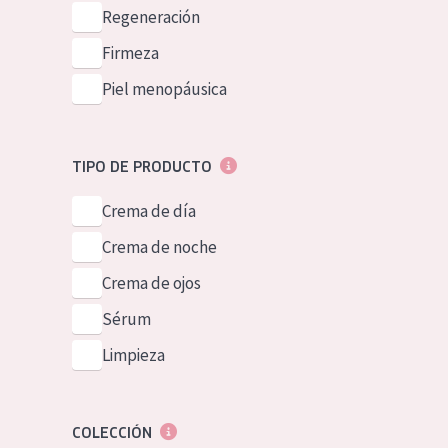
Piel normal y s
Regeneración
German
Piel mixata o g
Firmeza
Spanish
Piel madura
Piel menopáusica
Greek
Piel expuesta a
Piel menopáus
TIPO DE PRODUCTO
Crema de día
NUESTROS P
Crema de noche
Crema de ojos
Sérum
Limpieza
COLECCIÓN