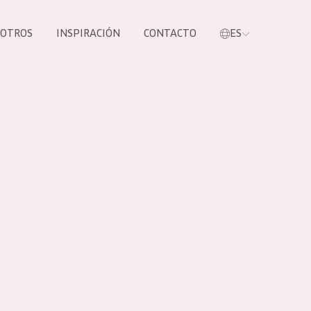
SOTROS
INSPIRACIÓN
CONTACTO
ES
tros productos
S NUESTROS
UCTOS