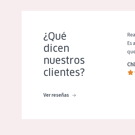
¿Qué
Rea
Es 
dicen
que
nuestros
Chl
clientes?
Ver reseñas