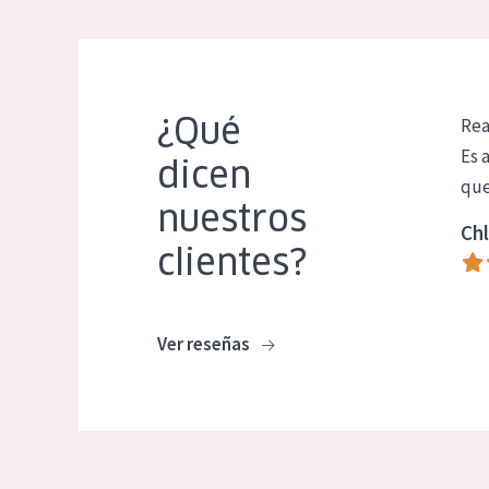
¿Qué
Rea
Es 
dicen
que
nuestros
Chl
clientes?
Ver reseñas