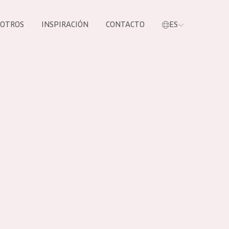
SOTROS
INSPIRACIÓN
CONTACTO
ES
tros productos
S NUESTROS
UCTOS