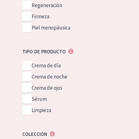
Piel normal y s
Regeneración
German
Piel mixata o g
Firmeza
Spanish
Piel madura
Piel menopáusica
Greek
Piel expuesta a
Piel menopáus
TIPO DE PRODUCTO
Crema de día
NUESTROS P
Crema de noche
Crema de ojos
Sérum
Limpieza
COLECCIÓN