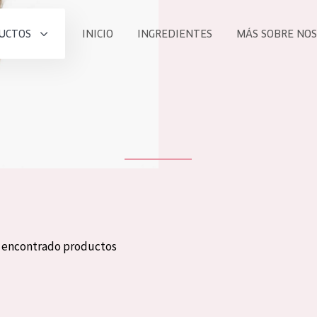
UCTOS
INICIO
INGREDIENTES
MÁS SOBRE NO
todos nues
UCTO
COLECCIÓN
Essentials
he
Lift+
Expert
n encontrado productos
TODO
EDAD
PROD
Todas las edades