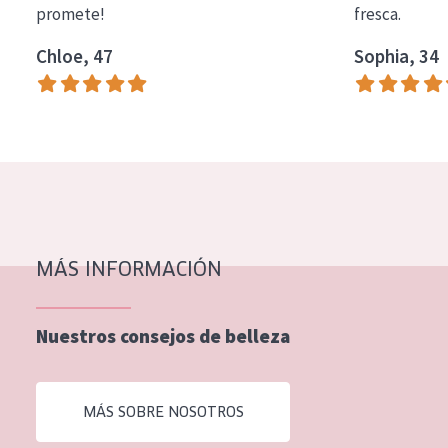
promete!
fresca.
COLECCIÓN
Chloe, 47
Sophia, 34
Essentials
Lift+
Expert
TIPO DE PIEL
Piel sensible
Piel normal y seca
MÁS INFORMACIÓN
Piel mixata o grasa
Nuestros consejos de belleza
Piel madura
Piel expuesta al sol
MÁS SOBRE NOSOTROS
Piel menopáusica