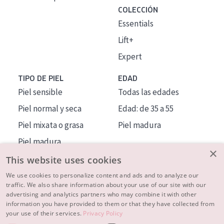
COLECCIÓN
Essentials
Lift+
Expert
TIPO DE PIEL
EDAD
Piel sensible
Todas las edades
Piel normal y seca
Edad: de 35 a 55
Piel mixata o grasa
Piel madura
Piel madura
×
Piel expuesta al sol
This website uses cookies
Piel menopáusica
We use cookies to personalize content and ads and to analyze our
traffic. We also share information about your use of our site with our
advertising and analytics partners who may combine it with other
MÁS SOBRE NOSOTROS
information you have provided to them or that they have collected from
your use of their services.
Privacy Policy
INSPIRACIÓN