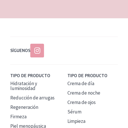
EDAD
Todas las edades
Edad: de 35 a 55
Piel madura
SÍGUENOS
TIPO DE PRODUCTO
TIPO DE PRODUCTO
Hidratación y
Crema de día
luminosidad
Crema de noche
Reducción de arrugas
Crema de ojos
Regeneración
Sérum
Firmeza
Limpieza
Piel menopáusica