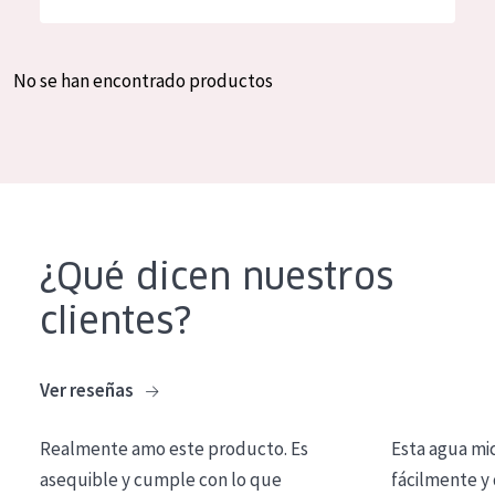
Hidratación y luminosidad
German
Reducción de arrugas
Spanish
No se han encontrado productos
Regeneración
Greek
Firmeza
Piel menopáusica
TIPO DE PRODUCTO
¿Qué dicen nuestros
Crema de día
clientes?
Crema de noche
Crema de ojos
Ver reseñas
Sérum
Realmente amo este producto. Es
Esta agua mi
Limpieza
asequible y cumple con lo que
fácilmente y 