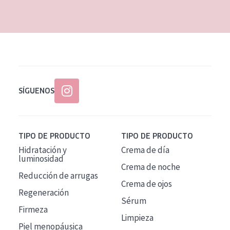
EDAD
Todas las edades
Edad: de 35 a 55
Piel madura
SÍGUENOS
TIPO DE PRODUCTO
TIPO DE PRODUCTO
Hidratación y
Crema de día
luminosidad
Crema de noche
Reducción de arrugas
Crema de ojos
Regeneración
Sérum
Firmeza
Limpieza
Piel menopáusica