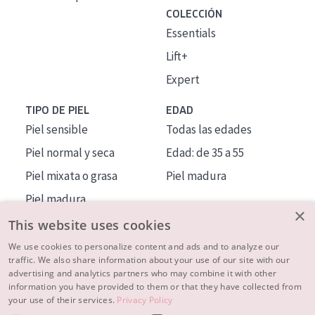
COLECCIÓN
Essentials
Lift+
Expert
TIPO DE PIEL
EDAD
Piel sensible
Todas las edades
Piel normal y seca
Edad: de 35 a 55
Piel mixata o grasa
Piel madura
Piel madura
×
Piel expuesta al sol
This website uses cookies
Piel menopáusica
We use cookies to personalize content and ads and to analyze our
traffic. We also share information about your use of our site with our
advertising and analytics partners who may combine it with other
MÁS SOBRE NOSOTROS
information you have provided to them or that they have collected from
your use of their services.
Privacy Policy
INSPIRACIÓN