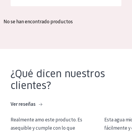
Hidratación y luminosidad
German
Reducción de arrugas
Spanish
No se han encontrado productos
Regeneración
Greek
Firmeza
Piel menopáusica
TIPO DE PRODUCTO
¿Qué dicen nuestros
Crema de día
clientes?
Crema de noche
Crema de ojos
Ver reseñas
Sérum
Realmente amo este producto. Es
Esta agua mi
Limpieza
asequible y cumple con lo que
fácilmente y 