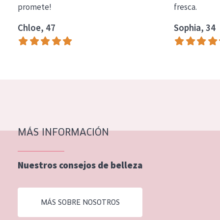
promete!
fresca.
COLECCIÓN
Chloe, 47
Sophia, 34
Essentials
Lift+
Expert
TIPO DE PIEL
Piel sensible
Piel normal y seca
MÁS INFORMACIÓN
Piel mixata o grasa
Nuestros consejos de belleza
Piel madura
Piel expuesta al sol
MÁS SOBRE NOSOTROS
Piel menopáusica