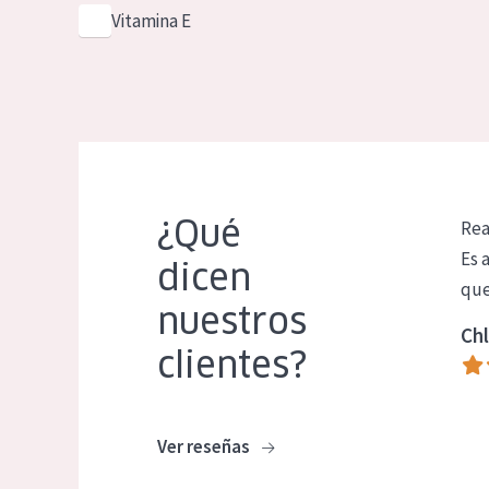
Vitamina E
¿Qué
Rea
Es 
dicen
que
nuestros
Chl
clientes?
Ver reseñas