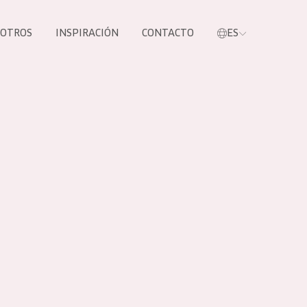
SOTROS
INSPIRACIÓN
CONTACTO
ES
tros productos
S NUESTROS
UCTOS