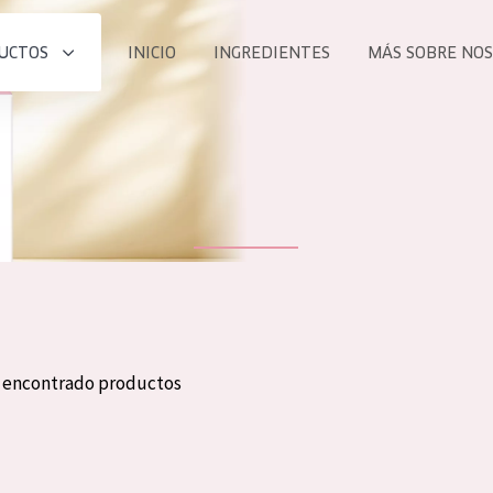
UCTOS
INICIO
INGREDIENTES
MÁS SOBRE NO
todos nues
UCTO
COLECCIÓN
Essentials
he
Lift+
Expert
n encontrado productos
TODO
EDAD
PROD
Todas las edades