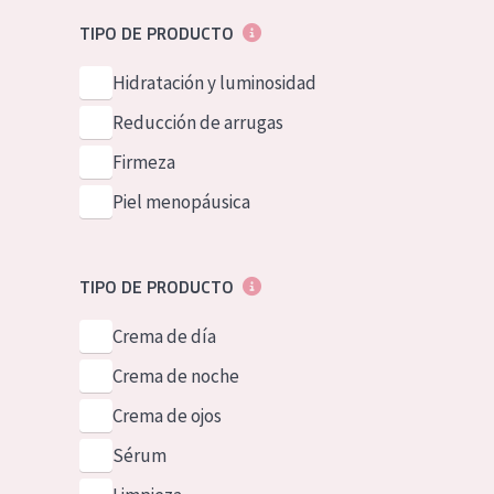
Piel normal y s
German
TIPO DE PRODUCTO
Piel mixata o g
Spanish
Hidratación y luminosidad
Piel madura
Greek
Reducción de arrugas
Piel expuesta a
Firmeza
Piel menopáus
Piel menopáusica
NUESTROS P
TIPO DE PRODUCTO
Crema de día
Crema de noche
Crema de ojos
Sérum